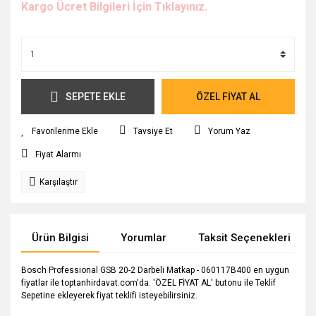
Kargo Ücret Bilgileri İçin Tıklayınız.
SEPETE EKLE
ÖZEL FİYAT AL
Tavsiye Et
Yorum Yaz
Fiyat Alarmı
Karşılaştır
Ürün Bilgisi
Yorumlar
Taksit Seçenekleri
Bosch Professional GSB 20-2 Darbeli Matkap - 060117B400 en uygun
fiyatlar ile toptanhirdavat.com'da. 'ÖZEL FİYAT AL' butonu ile Teklif
Sepetine ekleyerek fiyat teklifi isteyebilirsiniz.