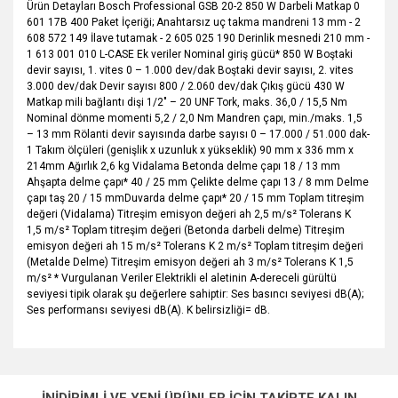
Ürün Detayları Bosch Professional GSB 20-2 850 W Darbeli Matkap 0
601 17B 400 Paket İçeriği; Anahtarsız uç takma mandreni 13 mm - 2
608 572 149 İlave tutamak - 2 605 025 190 Derinlik mesnedi 210 mm -
1 613 001 010 L-CASE Ek veriler Nominal giriş gücü* 850 W Boştaki
devir sayısı, 1. vites 0 – 1.000 dev/dak Boştaki devir sayısı, 2. vites
3.000 dev/dak Devir sayısı 800 / 2.060 dev/dak Çıkış gücü 430 W
Matkap mili bağlantı dişi 1/2" – 20 UNF Tork, maks. 36,0 / 15,5 Nm
Nominal dönme momenti 5,2 / 2,0 Nm Mandren çapı, min./maks. 1,5
– 13 mm Rölanti devir sayısında darbe sayısı 0 – 17.000 / 51.000 dak-
1 Takım ölçüleri (genişlik x uzunluk x yükseklik) 90 mm x 336 mm x
214mm Ağırlık 2,6 kg Vidalama Betonda delme çapı 18 / 13 mm
Ahşapta delme çapı* 40 / 25 mm Çelikte delme çapı 13 / 8 mm Delme
çapı taş 20 / 15 mmDuvarda delme çapı* 20 / 15 mm Toplam titreşim
değeri (Vidalama) Titreşim emisyon değeri ah 2,5 m/s² Tolerans K
1,5 m/s² Toplam titreşim değeri (Betonda darbeli delme) Titreşim
emisyon değeri ah 15 m/s² Tolerans K 2 m/s² Toplam titreşim değeri
(Metalde Delme) Titreşim emisyon değeri ah 3 m/s² Tolerans K 1,5
m/s² * Vurgulanan Veriler Elektrikli el aletinin A-dereceli gürültü
seviyesi tipik olarak şu değerlere sahiptir: Ses basıncı seviyesi dB(A);
Ses performansı seviyesi dB(A). K belirsizliği= dB.
Bu ürünün fiyat bilgisi, resim, ürün açıklamalarında ve diğer
konularda yetersiz gördüğünüz noktaları öneri formunu
Bu ürüne ilk yorumu siz yapın!
Ürün hakkında henüz soru sorulmamış.
kullanarak tarafımıza iletebilirsiniz.