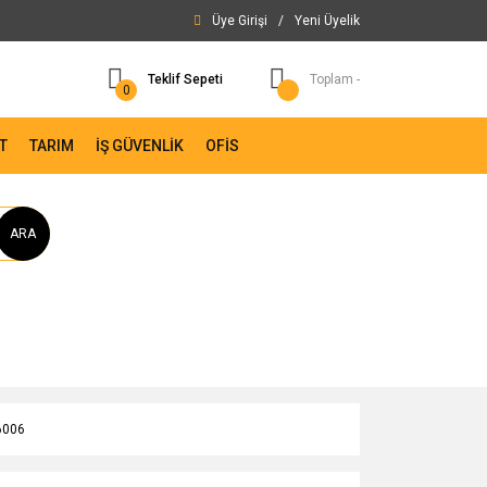
Üye Girişi
/
Yeni Üyelik
Teklif Sepeti
Toplam -
0
T
TARIM
İŞ GÜVENLİK
OFİS
ARA
6006