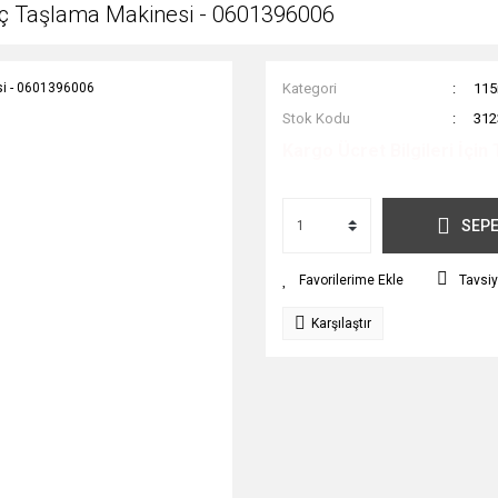
ç Taşlama Makinesi - 0601396006
Kategori
115
Stok Kodu
312
Kargo Ücret Bilgileri İçin 
SEPE
Tavsiy
Karşılaştır