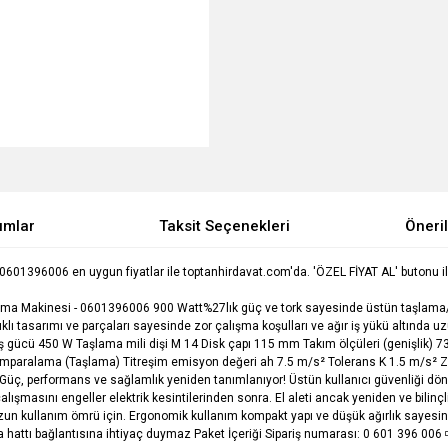
umlar
Taksit Seçenekleri
Öneril
396006 en uygun fiyatlar ile toptanhirdavat.com'da. 'ÖZEL FİYAT AL' butonu ile Tek
ama Makinesi - 0601396006 900 Watt%27lık güç ve tork sayesinde üstün taşlama
ıklı tasarımı ve parçaları sayesinde zor çalışma koşulları ve ağır iş yükü altında 
ış gücü 450 W Taşlama mili dişi M 14 Disk çapı 115 mm Takım ölçüleri (genişlik) 
y zımparalama (Taşlama) Titreşim emisyon değeri ah 7.5 m/s² Tolerans K 1.5 m/s² 
 - Güç, performans ve sağlamlık yeniden tanımlanıyor! Üstün kullanıcı güvenliği d
çalışmasını engeller elektrik kesintilerinden sonra. El aleti ancak yeniden ve bilinç
n kullanım ömrü için. Ergonomik kullanım kompakt yapı ve düşük ağırlık sayesin
a hattı bağlantısına ihtiyaç duymaz Paket İçeriği Sipariş numarası: 0 601 396 00