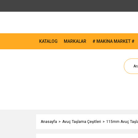
KATALOG
MARKALAR
# MAKİNA MARKET #
Anasayfa
Avuç Taşlama Çeşitleri
115mm Avuç Taşla