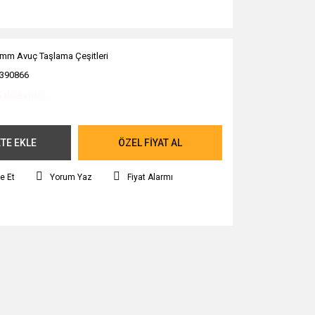
mm Avuç Taşlama Çeşitleri
390866
Tıklayınız.
TE EKLE
ÖZEL FİYAT AL
e Et
Yorum Yaz
Fiyat Alarmı