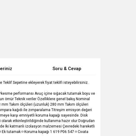
eriniz
Soru & Cevap
lif Sepetine ekleyerek fiyat teklifi isteyebilirsiniz.
/kesme performansı Avuç içine sığacak tutamak boyu ve
uzun ömür Teknik veriler Özelliklere genel bakış Nominal
73 mm Takım ölçüleri (uzunluk) 280 mm Takım ölçüleri
Zımpara kağıdı ile zımparalama Titreşim emisyon değeri
önmeye karşı emniyetli koruma kapağı sayesinde. Disk
li olarak etkinleştirildiğinde kullanıma hazır olur Doğrudan
de İki katmanlı izolasyon malzemesi Çevredeki hareketli
6 ◽ Ek tutamak ◽ Koruma kapağı 1 619 P06 547 ◽ Cıvata