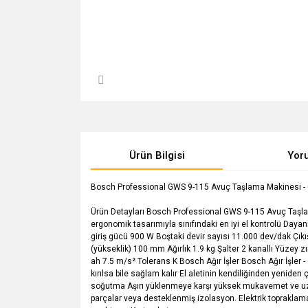
Ürün Bilgisi
Yor
Bosch Professional GWS 9-115 Avuç Taşlama Makinesi - 0601
Ürün Detayları Bosch Professional GWS 9-115 Avuç Taşl
ergonomik tasarımıyla sınıfındaki en iyi el kontrolü Dayan
giriş gücü 900 W Boştaki devir sayısı 11.000 dev/dak Çık
(yükseklik) 100 mm Ağırlık 1.9 kg Şalter 2 kanallı Yüze
ah 7.5 m/s² Tolerans K Bosch Ağır İşler Bosch Ağır İşler
kırılsa bile sağlam kalır El aletinin kendiliğinden yeniden 
soğutma Aşırı yüklenmeye karşı yüksek mukavemet ve uzu
parçalar veya desteklenmiş izolasyon. Elektrik topraklam