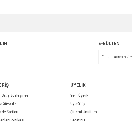
e diğer konularda yetersiz gördüğünüz noktaları öneri formunu kullanarak tarafımı
Bu ürüne ilk yorumu siz yapın!
Ürün hakkında henüz soru sorulmamış.
r.
Yorum Yaz
ALIN
E-BÜLTEN
Soru Sor
ERİŞ
ÜYELİK
i Satış Sözleşmesi
Yeni Üyelik
ve Güvenlik
Üye Girişi
Gönder
İade Şartları
Şifremi Unuttum
eriler Politikası
Sepetiniz