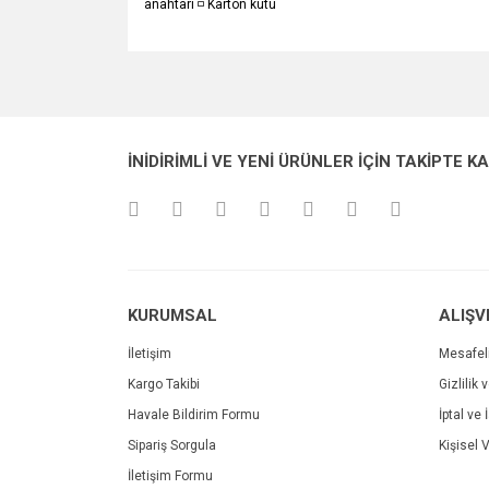
anahtarı ◽ Karton kutu
Bu ürünün fiyat bilgisi, resim, ürün açıklamalarında v
Görüş ve önerileriniz için teşekkür ederiz.
Ürün resmi kalitesiz, bozuk veya görüntülenemiyo
İNİDİRİMLİ VE YENİ ÜRÜNLER İÇİN TAKİPTE K
Ürün açıklamasında eksik bilgiler bulunuyor.
Ürün bilgilerinde hatalar bulunuyor.
Ürün fiyatı diğer sitelerden daha pahalı.
Bu ürüne benzer farklı alternatifler olmalı.
KURUMSAL
ALIŞV
İletişim
Mesafel
Kargo Takibi
Gizlilik 
Havale Bildirim Formu
İptal ve 
Sipariş Sorgula
Kişisel V
İletişim Formu