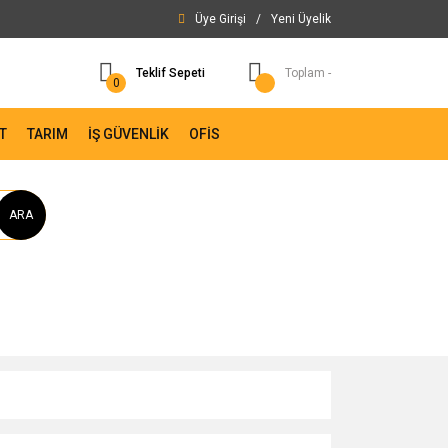
Üye Girişi
/
Yeni Üyelik
Teklif Sepeti
Toplam -
0
T
TARIM
İŞ GÜVENLİK
OFİS
ARA