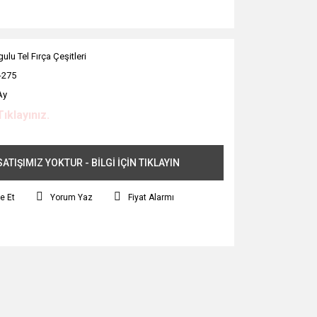
ulu Tel Fırça Çeşitleri
-275
Ay
Tıklayınız.
ATIŞIMIZ YOKTUR - BİLGİ İÇİN TIKLAYIN
e Et
Yorum Yaz
Fiyat Alarmı