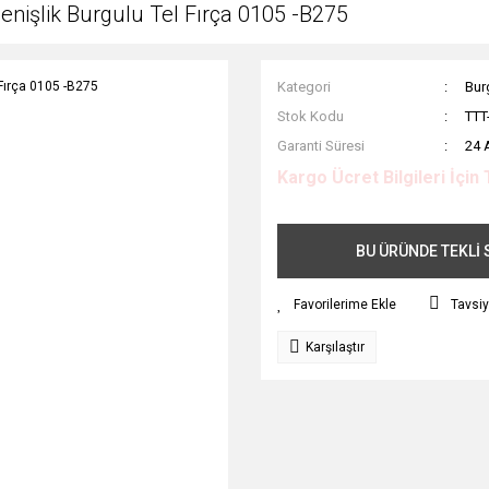
nişlik Burgulu Tel Fırça 0105 -B275
Kategori
Burg
Stok Kodu
TTT
Garanti Süresi
24 
Kargo Ücret Bilgileri İçin 
BU ÜRÜNDE TEKLİ S
Tavsiy
Karşılaştır