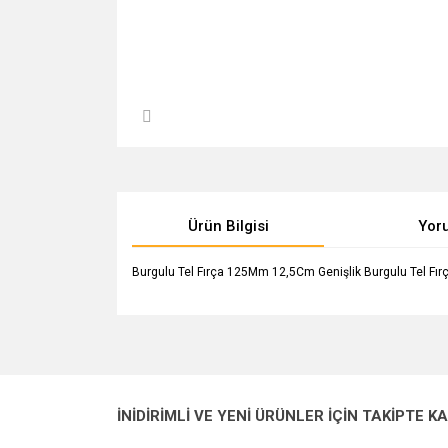
Ürün Bilgisi
Yor
Burgulu Tel Fırça 125Mm 12,5Cm Genişlik Burgulu Tel Fır
Bu ürünün fiyat bilgisi, resim, ürün açıklamalarında v
Görüş ve önerileriniz için teşekkür ederiz.
Ürün resmi kalitesiz, bozuk veya görüntülenemiyo
İNİDİRİMLİ VE YENİ ÜRÜNLER İÇİN TAKİPTE K
Ürün açıklamasında eksik bilgiler bulunuyor.