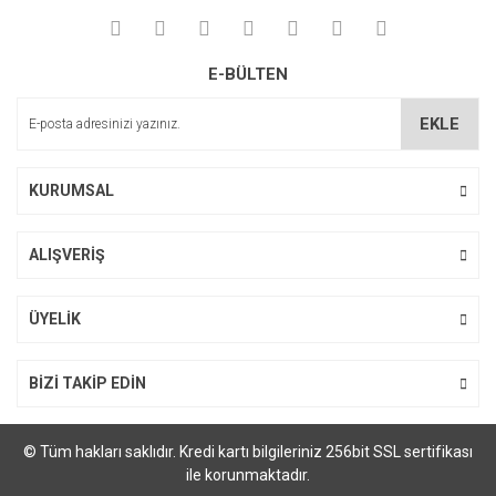
Yorum Yaz
Soru Sor
Ürün resmi kalitesiz, bozuk veya görüntülenemiyor.
E-BÜLTEN
Ürün açıklamasında eksik bilgiler bulunuyor.
Ürün bilgilerinde hatalar bulunuyor.
EKLE
Ürün fiyatı diğer sitelerden daha pahalı.
Bu ürüne benzer farklı alternatifler olmalı.
KURUMSAL
ALIŞVERİŞ
Gönder
ÜYELİK
BİZİ TAKİP EDİN
© Tüm hakları saklıdır. Kredi kartı bilgileriniz 256bit SSL sertifikası
ile korunmaktadır.