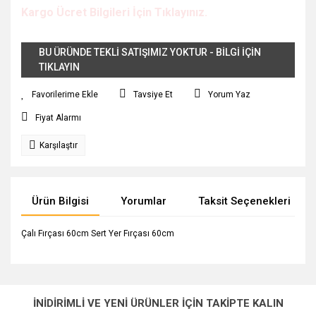
Kargo Ücret Bilgileri İçin Tıklayınız.
BU ÜRÜNDE TEKLİ SATIŞIMIZ YOKTUR - BİLGİ İÇİN
TIKLAYIN
Tavsiye Et
Yorum Yaz
Fiyat Alarmı
Karşılaştır
Ürün Bilgisi
Yorumlar
Taksit Seçenekleri
Çalı Fırçası 60cm Sert Yer Fırçası 60cm
Bu ürünün fiyat bilgisi, resim, ürün açıklamalarında ve diğer
konularda yetersiz gördüğünüz noktaları öneri formunu
Bu ürüne ilk yorumu siz yapın!
Ürün hakkında henüz soru sorulmamış.
kullanarak tarafımıza iletebilirsiniz.
İNİDİRİMLİ VE YENİ ÜRÜNLER İÇİN TAKİPTE KALIN
Görüş ve önerileriniz için teşekkür ederiz.