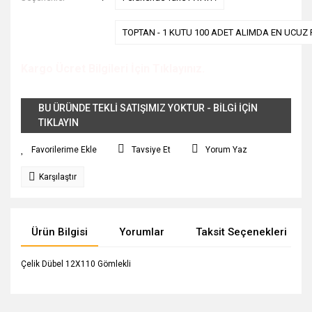
TOPTAN - 1 KUTU 100 ADET ALIMDA EN UCUZ F
Kargo Ücret Bilgileri İçin Tıklayınız.
BU ÜRÜNDE TEKLİ SATIŞIMIZ YOKTUR - BİLGİ İÇİN
TIKLAYIN
Tavsiye Et
Yorum Yaz
Karşılaştır
Ürün Bilgisi
Yorumlar
Taksit Seçenekleri
Çelik Dübel 12X110 Gömlekli
Bu ürünün fiyat bilgisi, resim, ürün açıklamalarında ve diğer