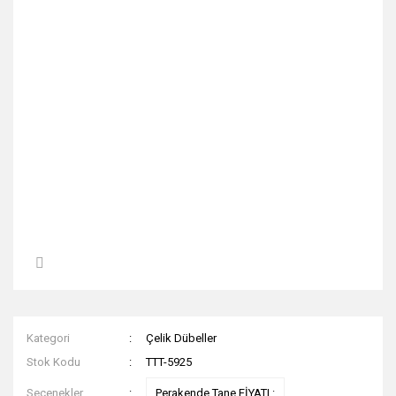
Kategori
Çelik Dübeller
Stok Kodu
TTT-5925
Seçenekler
Perakende Tane FİYATI :