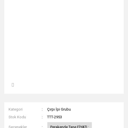
Kategori
Çırpı İpi Grubu
Stok Kodu
TTT-2953
Seçenekler
Perakende Tane FİYATI :