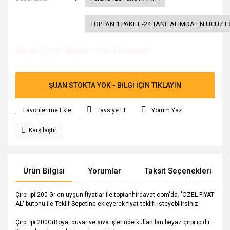
TOPTAN 1 PAKET -24 TANE ALIMDA EN UCUZ Fİ
Kargo Ücret Bilgileri İçin Tıklayınız.
ŞUAN STOKTA YOK - BİLGİ İÇİN TIKLAYIN
Tavsiye Et
Yorum Yaz
Karşılaştır
Ürün Bilgisi
Yorumlar
Taksit Seçenekleri
Çırpı İpi 200 Gr en uygun fiyatlar ile toptanhirdavat.com'da. 'ÖZEL FİYAT
AL' butonu ile Teklif Sepetine ekleyerek fiyat teklifi isteyebilirsiniz.
Çırpı İpi 200GrBoya, duvar ve sıva işlerinde kullanılan beyaz çırpı ipidir.