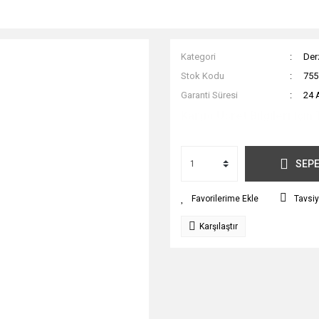
Kategori
Derz
Stok Kodu
755
Garanti Süresi
24 
Kargo Ücret Bilgileri İçin 
SEPE
Tavsiy
Karşılaştır