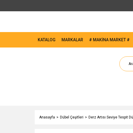
KATALOG
MARKALAR
# MAKİNA MARKET #
Anasayfa
Dübel Çeşitleri
Derz Artısı Seviye Tespit Dü