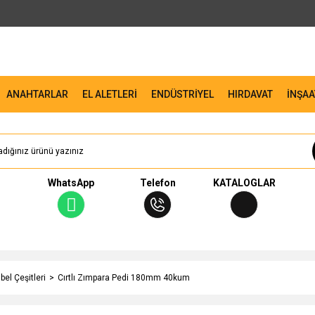
ANAHTARLAR
EL ALETLERİ
ENDÜSTRİYEL
HIRDAVAT
İNŞAA
WhatsApp
Telefon
KATALOGLAR
bel Çeşitleri
Cırtlı Zımpara Pedi 180mm 40kum