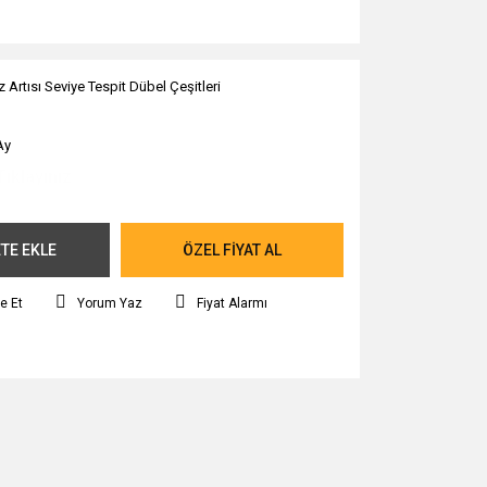
 Artısı Seviye Tespit Dübel Çeşitleri
Ay
Tıklayınız.
TE EKLE
ÖZEL FİYAT AL
e Et
Yorum Yaz
Fiyat Alarmı