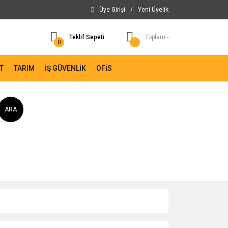
Üye Girişi
/
Yeni Üyelik
Teklif Sepeti
Toplam -
0
T
TARIM
İŞ GÜVENLİK
OFİS
ARA