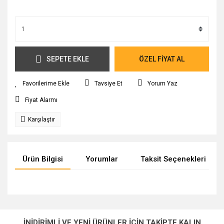
SEPETE EKLE
ÖZEL FİYAT AL
Tavsiye Et
Yorum Yaz
Fiyat Alarmı
Karşılaştır
Ürün Bilgisi
Yorumlar
Taksit Seçenekleri
Bu ürünün fiyat bilgisi, resim, ürün açıklamalarında ve diğer
konularda yetersiz gördüğünüz noktaları öneri formunu
Bu ürüne ilk yorumu siz yapın!
Ürün hakkında henüz soru sorulmamış.
kullanarak tarafımıza iletebilirsiniz.
İNİDİRİMLİ VE YENİ ÜRÜNLER İÇİN TAKİPTE KALIN