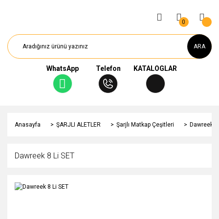
0
ARA
WhatsApp
Telefon
KATALOGLAR
Anasayfa
ŞARJLI ALETLER
Şarjlı Matkap Çeşitleri
Dawreek 8 
Dawreek 8 Li SET