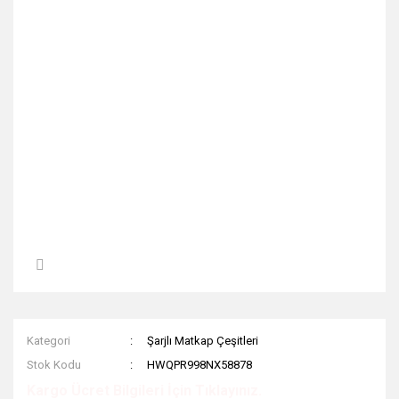
Kategori
Şarjlı Matkap Çeşitleri
Stok Kodu
HWQPR998NX58878
Kargo Ücret Bilgileri İçin Tıklayınız.