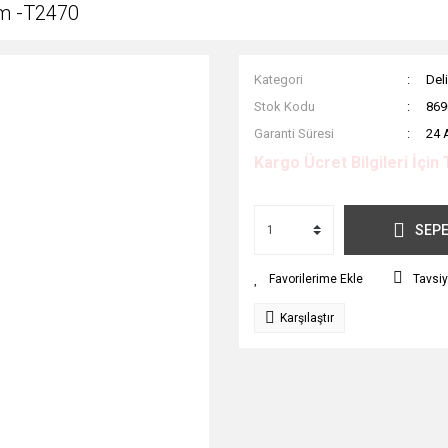
um -T2470
Kategori
Deli
Stok Kodu
869
Garanti Süresi
24 
Kargo Ücret Bilgileri İçin 
SEPE
Tavsiy
Karşılaştır