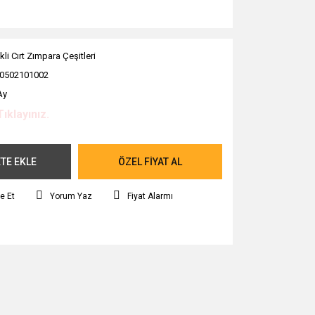
kli Cırt Zımpara Çeşitleri
0502101002
Ay
Tıklayınız.
TE EKLE
ÖZEL FİYAT AL
e Et
Yorum Yaz
Fiyat Alarmı