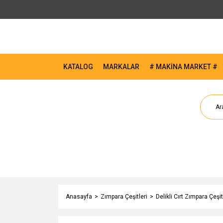
KATALOG
MARKALAR
# MAKİNA MARKET #
Anasayfa
Zımpara Çeşitleri
Delikli Cırt Zımpara Çeşit