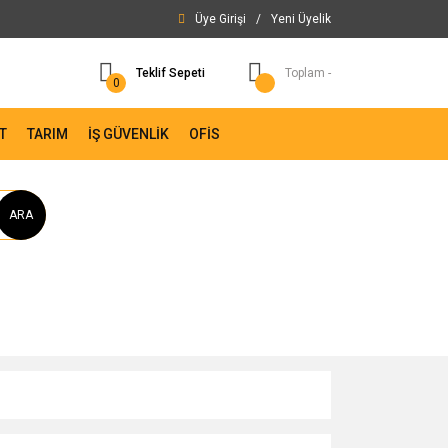
Üye Girişi
/
Yeni Üyelik
Teklif Sepeti
Toplam -
0
T
TARIM
İŞ GÜVENLİK
OFİS
ARA