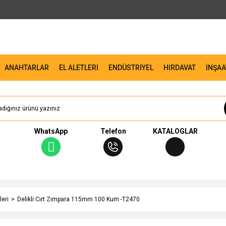
ANAHTARLAR
EL ALETLERİ
ENDÜSTRİYEL
HIRDAVAT
İNŞAA
WhatsApp
Telefon
KATALOGLAR
leri
Delikli Cırt Zımpara 115mm 100 Kum -T2470