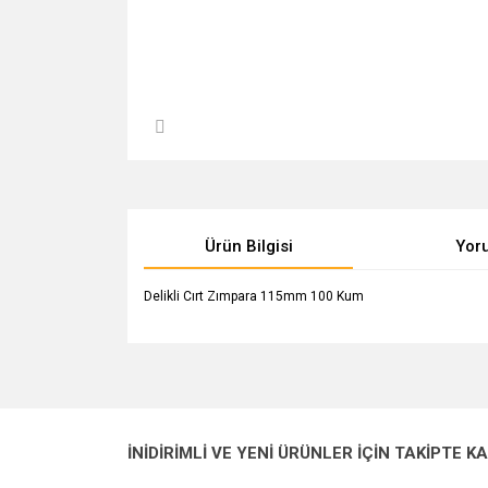
Ürün Bilgisi
Yor
Delikli Cırt Zımpara 115mm 100 Kum
Bu ürünün fiyat bilgisi, resim, ürün açıklamalarında v
Görüş ve önerileriniz için teşekkür ederiz.
Ürün resmi kalitesiz, bozuk veya görüntülenemiyo
İNİDİRİMLİ VE YENİ ÜRÜNLER İÇİN TAKİPTE K
Ürün açıklamasında eksik bilgiler bulunuyor.