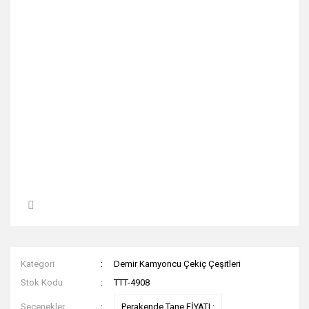
Kategori
Demir Kamyoncu Çekiç Çeşitleri
Stok Kodu
TTT-4908
Seçenekler
Perakende Tane FİYATI :