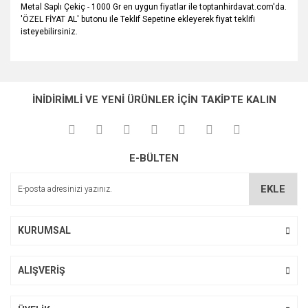
Metal Saplı Çekiç - 1000 Gr en uygun fiyatlar ile toptanhirdavat.com'da.
'ÖZEL FİYAT AL' butonu ile Teklif Sepetine ekleyerek fiyat teklifi
isteyebilirsiniz.
Bu ürünün fiyat bilgisi, resim, ürün açıklamalarında ve diğer
konularda yetersiz gördüğünüz noktaları öneri formunu
Bu ürüne ilk yorumu siz yapın!
Ürün hakkında henüz soru sorulmamış.
kullanarak tarafımıza iletebilirsiniz.
İNİDİRİMLİ VE YENİ ÜRÜNLER İÇİN TAKİPTE KALIN
Görüş ve önerileriniz için teşekkür ederiz.
Yorum Yaz
Soru Sor
Ürün resmi kalitesiz, bozuk veya görüntülenemiyor.
E-BÜLTEN
Ürün açıklamasında eksik bilgiler bulunuyor.
Ürün bilgilerinde hatalar bulunuyor.
EKLE
Ürün fiyatı diğer sitelerden daha pahalı.
Bu ürüne benzer farklı alternatifler olmalı.
KURUMSAL
ALIŞVERİŞ