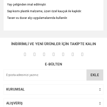
Yay çeliğinden imal edilmiştir.
Sap kısmı plastik malzeme, üzeri özel kauçuk ile kaplıdır.
Tavan vu duvar alçı uygulamalarında kullanılır.
Bu ürünün fiyat bilgisi, resim, ürün açıklamalarında ve diğer
konularda yetersiz gördüğünüz noktaları öneri formunu
Bu ürüne ilk yorumu siz yapın!
Ürün hakkında henüz soru sorulmamış.
kullanarak tarafımıza iletebilirsiniz.
İNİDİRİMLİ VE YENİ ÜRÜNLER İÇİN TAKİPTE KALIN
Görüş ve önerileriniz için teşekkür ederiz.
Yorum Yaz
Soru Sor
Ürün resmi kalitesiz, bozuk veya görüntülenemiyor.
E-BÜLTEN
Ürün açıklamasında eksik bilgiler bulunuyor.
Ürün bilgilerinde hatalar bulunuyor.
EKLE
Ürün fiyatı diğer sitelerden daha pahalı.
Bu ürüne benzer farklı alternatifler olmalı.
KURUMSAL
ALIŞVERİŞ