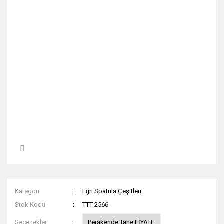
Kategori
Eğri Spatula Çeşitleri
Stok Kodu
TTT-2566
Seçenekler
Perakende Tane FİYATI :