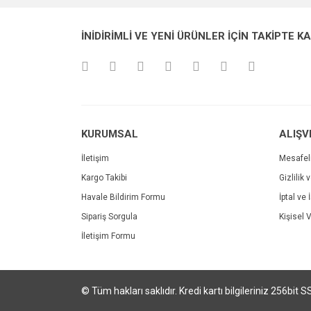
Ürün resmi kalitesiz, bozuk veya görüntülenemiyo
İNİDİRİMLİ VE YENİ ÜRÜNLER İÇİN TAKİPTE K
Ürün açıklamasında eksik bilgiler bulunuyor.
Ürün bilgilerinde hatalar bulunuyor.
Ürün fiyatı diğer sitelerden daha pahalı.
Bu ürüne benzer farklı alternatifler olmalı.
KURUMSAL
ALIŞV
İletişim
Mesafel
Kargo Takibi
Gizlilik 
Havale Bildirim Formu
İptal ve 
Sipariş Sorgula
Kişisel V
İletişim Formu
© Tüm hakları saklıdır. Kredi kartı bilgileriniz 256bit S