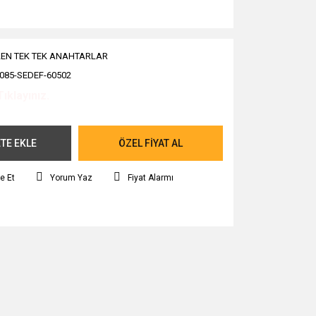
EN TEK TEK ANAHTARLAR
085-SEDEF-60502
Tıklayınız.
TE EKLE
ÖZEL FİYAT AL
e Et
Yorum Yaz
Fiyat Alarmı