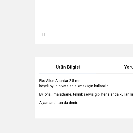
Ürün Bilgisi
Yor
Eko Allen Anahtar 2.5 mm
köşeli oyun cıvataları sıkmak için kullanılır.
Ev, ofis, imalathane, teknik servis gibi her alanda kullanılır
Alyan anahtarı da denir.
Bu ürünün fiyat bilgisi, resim, ürün açıklamalarında v
Görüş ve önerileriniz için teşekkür ederiz.