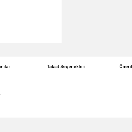
umlar
Taksit Seçenekleri
Öneril
.
e diğer konularda yetersiz gördüğünüz noktaları öneri formunu kullanarak tarafımı
Bu ürüne ilk yorumu siz yapın!
Ürün hakkında henüz soru sorulmamış.