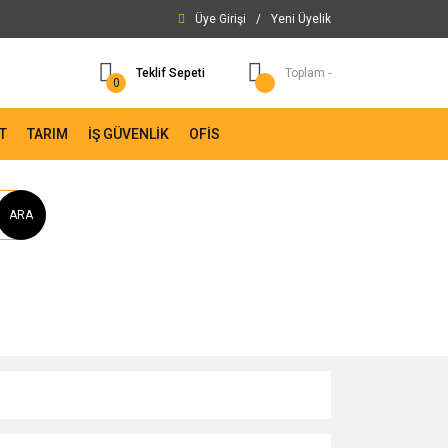
Üye Girişi
/
Yeni Üyelik
Teklif Sepeti
Toplam -
0
T
TARIM
İŞ GÜVENLİK
OFİS
ARA