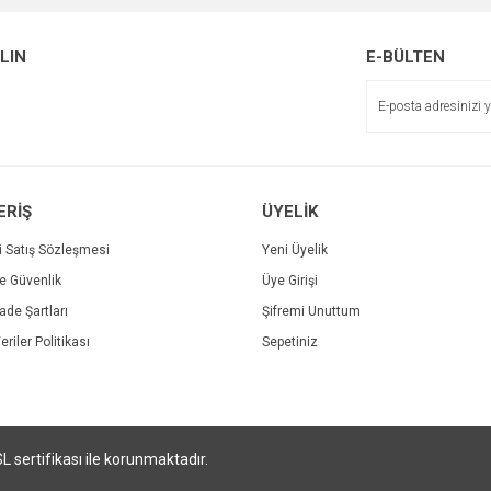
r.
Yorum Yaz
ALIN
E-BÜLTEN
Soru Sor
ERİŞ
ÜYELİK
i Satış Sözleşmesi
Yeni Üyelik
ve Güvenlik
Üye Girişi
Gönder
İade Şartları
Şifremi Unuttum
eriler Politikası
Sepetiniz
SL sertifikası ile korunmaktadır.