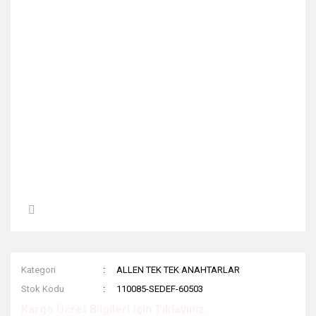
Kategori
ALLEN TEK TEK ANAHTARLAR
Stok Kodu
110085-SEDEF-60503
Kargo Ücret Bilgileri İçin Tıklayınız.