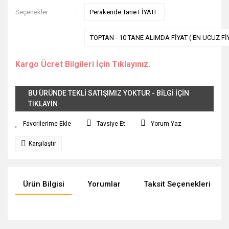
Seçenekler
Perakende Tane FİYATI :
TOPTAN - 10 TANE ALIMDA FİYAT ( EN UCUZ Fİ
Kargo Ücret Bilgileri İçin Tıklayınız.
BU ÜRÜNDE TEKLİ SATIŞIMIZ YOKTUR - BİLGİ İÇİN
TIKLAYIN
Tavsiye Et
Yorum Yaz
Karşılaştır
Ürün Bilgisi
Yorumlar
Taksit Seçenekleri
Bu ürünün fiyat bilgisi, resim, ürün açıklamalarında ve diğer