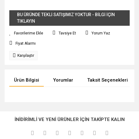
BU ÜRÜNDE TEKLİ SATIŞIMIZ YOKTUR - BİLGİ İÇİN
TIKLAYIN
Tavsiye Et
Yorum Yaz
Fiyat Alarmı
Karşılaştır
Ürün Bilgisi
Yorumlar
Taksit Seçenekleri
Bu ürünün fiyat bilgisi, resim, ürün açıklamalarında ve diğer
konularda yetersiz gördüğünüz noktaları öneri formunu
Bu ürüne ilk yorumu siz yapın!
Ürün hakkında henüz soru sorulmamış.
kullanarak tarafımıza iletebilirsiniz.
İNİDİRİMLİ VE YENİ ÜRÜNLER İÇİN TAKİPTE KALIN
Görüş ve önerileriniz için teşekkür ederiz.
Yorum Yaz
Soru Sor
Ürün resmi kalitesiz, bozuk veya görüntülenemiyor.