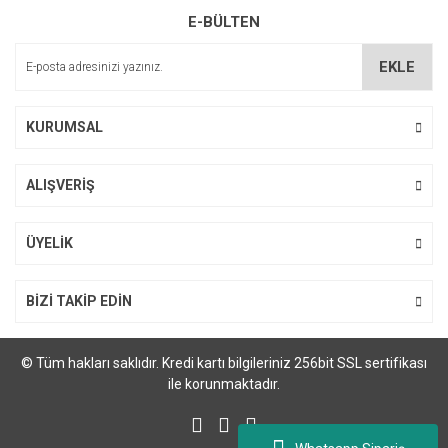
E-BÜLTEN
Ürün açıklamasında eksik bilgiler bulunuyor.
Ürün bilgilerinde hatalar bulunuyor.
EKLE
Ürün fiyatı diğer sitelerden daha pahalı.
Bu ürüne benzer farklı alternatifler olmalı.
KURUMSAL
ALIŞVERİŞ
Gönder
ÜYELİK
BİZİ TAKİP EDİN
© Tüm hakları saklıdır. Kredi kartı bilgileriniz 256bit SSL sertifikası
ile korunmaktadır.