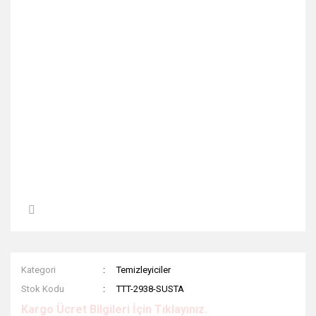
Kategori
Temizleyiciler
Stok Kodu
TTT-2938-SUSTA
Kargo Ücret Bilgileri İçin Tıklayınız.