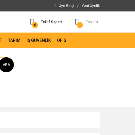
Üye Girişi
/
Yeni Üyelik
Teklif Sepeti
Toplam -
0
T
TARIM
İŞ GÜVENLİK
OFİS
ARA