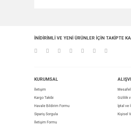
Bu ürünün fiyat bilgisi, resim, ürün açıklamalarında v
Görüş ve önerileriniz için teşekkür ederiz.
Ürün resmi kalitesiz, bozuk veya görüntülenemiyo
İNİDİRİMLİ VE YENİ ÜRÜNLER İÇİN TAKİPTE K
Ürün açıklamasında eksik bilgiler bulunuyor.
Ürün bilgilerinde hatalar bulunuyor.
Ürün fiyatı diğer sitelerden daha pahalı.
Bu ürüne benzer farklı alternatifler olmalı.
KURUMSAL
ALIŞV
İletişim
Mesafel
Kargo Takibi
Gizlilik 
Havale Bildirim Formu
İptal ve 
Sipariş Sorgula
Kişisel V
İletişim Formu