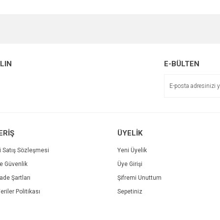
e diğer konularda yetersiz gördüğünüz noktaları öneri formunu kullanarak tarafımı
Bu ürüne ilk yorumu siz yapın!
Ürün hakkında henüz soru sorulmamış.
r.
Yorum Yaz
ALIN
E-BÜLTEN
Soru Sor
ERİŞ
ÜYELİK
i Satış Sözleşmesi
Yeni Üyelik
ve Güvenlik
Üye Girişi
Gönder
İade Şartları
Şifremi Unuttum
eriler Politikası
Sepetiniz