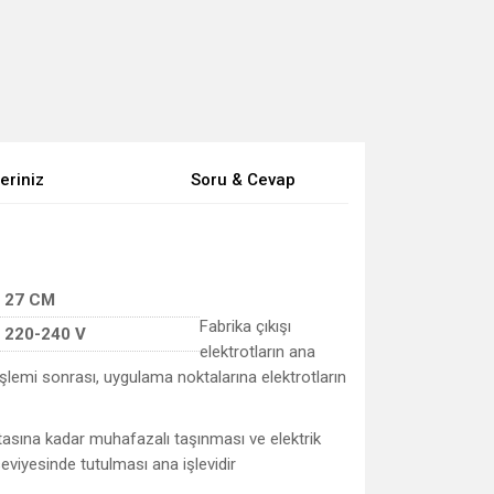
eriniz
Soru & Cevap
27 CM
Fabrika çıkışı
220-240 V
elektrotların ana
işlemi sonrası, uygulama noktalarına elektrotların
tasına kadar muhafazalı taşınması ve elektrik
eviyesinde tutulması ana işlevidir