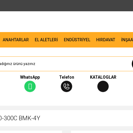
ANAHTARLAR
EL ALETLERİ
ENDÜSTRİYEL
HIRDAVAT
İNŞAA
WhatsApp
Telefon
KATALOGLAR
 50-300C BMK-4Y