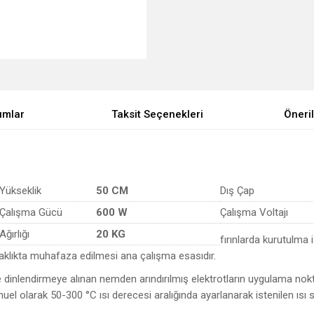
umlar
Taksit Seçenekleri
Öneril
Yükseklik
50 CM
Dış Çap
Çalışma Gücü
600 W
Çalışma Voltajı
Ağırlığı
20 KG
fırınlarda kurutulma 
aklıkta muhafaza edilmesi ana çalışma esasıdır.
 dinlendirmeye alınan nemden arındırılmış elektrotların uygulama nok
l olarak 50-300 °C ısı derecesi aralığında ayarlanarak istenilen ısı s