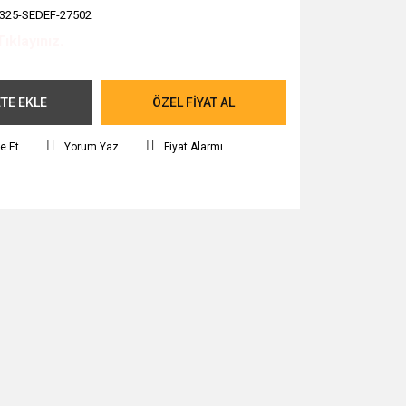
325-SEDEF-27502
Tıklayınız.
TE EKLE
ÖZEL FİYAT AL
e Et
Yorum Yaz
Fiyat Alarmı