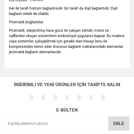
Diş Ölçüsü : 1/4 mm
Her iki tarafı hortum bağlantısıdır. Bir tarafı da dişli bağlantıdır. Dişli
bağlantı erkek de olabilir.
Pnömatik Bağlantılar
Pnömatik, sıkıştırılmış hava gücü ile çalışan silindir, motor ve
valflerden oluşan sistemlerin endüstriyel uygularını kapsar. Bu makine
veya sistemler, çalışabilmek için gerekli olan havayı boru ile
kompresörden temin eder. Borunun bağlantı noktalarındaki elemanlar
pnömatik bağlantı elemanlarıdır.
Bu ürünün fiyat bilgisi, resim, ürün açıklamalarında ve diğer
konularda yetersiz gördüğünüz noktaları öneri formunu
Bu ürüne ilk yorumu siz yapın!
Ürün hakkında henüz soru sorulmamış.
kullanarak tarafımıza iletebilirsiniz.
İNİDİRİMLİ VE YENİ ÜRÜNLER İÇİN TAKİPTE KALIN
Görüş ve önerileriniz için teşekkür ederiz.
Yorum Yaz
Soru Sor
Ürün resmi kalitesiz, bozuk veya görüntülenemiyor.
E-BÜLTEN
Ürün açıklamasında eksik bilgiler bulunuyor.
Ürün bilgilerinde hatalar bulunuyor.
EKLE
Ürün fiyatı diğer sitelerden daha pahalı.