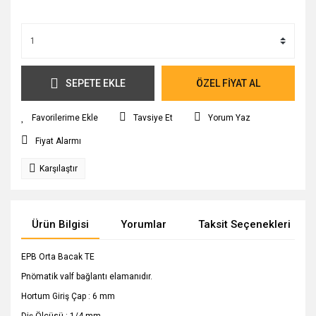
SEPETE EKLE
ÖZEL FİYAT AL
Tavsiye Et
Yorum Yaz
Fiyat Alarmı
Karşılaştır
Ürün Bilgisi
Yorumlar
Taksit Seçenekleri
EPB Orta Bacak TE
Pnömatik valf bağlantı elamanıdır.
Hortum Giriş Çap : 6 mm