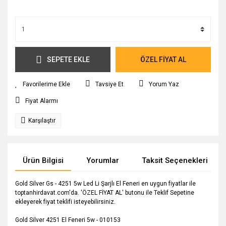
SEPETE EKLE
ÖZEL FİYAT AL
Tavsiye Et
Yorum Yaz
Fiyat Alarmı
Karşılaştır
Ürün Bilgisi
Yorumlar
Taksit Seçenekleri
Gold Silver Gs - 4251 5w Led Li Şarjlı El Feneri en uygun fiyatlar ile
toptanhirdavat.com'da. 'ÖZEL FİYAT AL' butonu ile Teklif Sepetine
ekleyerek fiyat teklifi isteyebilirsiniz.
Gold Silver 4251 El Feneri 5w - 010153