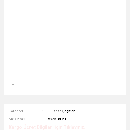
Kategori
El Fener Çeşitleri
Stok Kodu
592518051
Kargo Ücret Bilgileri İçin Tıklayınız.