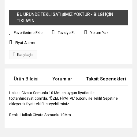
BU ÜRÜNDE TEKLİ SATIŞIMIZ YOKTUR - BİLGİ İÇİN
TIKLAYIN
Tavsiye Et
Yorum Yaz
Fiyat Alarmı
Karşılaştır
Ürün Bilgisi
Yorumlar
Taksit Seçenekleri
Halkalı Civata Somunlu 10 Mm en uygun fiyatlar ile
toptanhirdavat.com'da. 'ÖZEL FİYAT AL' butonu ile Teklif Sepetine
ekleyerek fiyat teklifi isteyebilirsiniz.
Renk : Halkalı Civata Somunlu 10Mm
Bu ürünün fiyat bilgisi, resim, ürün açıklamalarında ve diğer
konularda yetersiz gördüğünüz noktaları öneri formunu