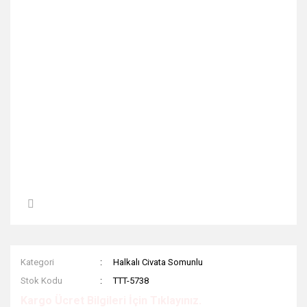
Kategori
Halkalı Civata Somunlu
Stok Kodu
TTT-5738
Kargo Ücret Bilgileri İçin Tıklayınız.