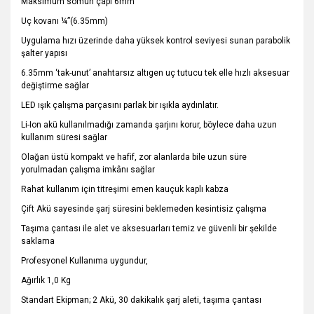
Maksimum somun çapı 6mm
Uç kovanı ¼”(6.35mm)
Uygulama hızı üzerinde daha yüksek kontrol seviyesi sunan parabolik
şalter yapısı
6.35mm ‘tak-unut’ anahtarsız altıgen uç tutucu tek elle hızlı aksesuar
değiştirme sağlar
LED ışık çalışma parçasını parlak bir ışıkla aydınlatır.
Li-Ion akü kullanılmadığı zamanda şarjını korur, böylece daha uzun
kullanım süresi sağlar
Olağan üstü kompakt ve hafif, zor alanlarda bile uzun süre
yorulmadan çalışma imkânı sağlar
Rahat kullanım için titreşimi emen kauçuk kaplı kabza
Çift Akü sayesinde şarj süresini beklemeden kesintisiz çalışma
Taşıma çantası ile alet ve aksesuarları temiz ve güvenli bir şekilde
saklama
Profesyonel Kullanıma uygundur,
Ağırlık 1,0 Kg
Standart Ekipman; 2 Akü, 30 dakikalık şarj aleti, taşıma çantası