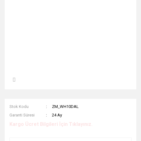
Stok Kodu
ZM_WH10DAL
Garanti Süresi
24 Ay
Kargo Ücret Bilgileri İçin Tıklayınız.