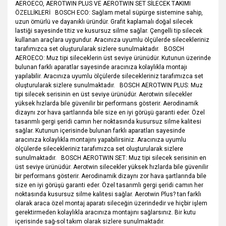
AEROECO, AEROTWIN PLUS VE AEROTWIN SET SİLECEK TAKIMI
ÖZELLİKLERİ BOSCH ECO: Sağlam metal süpürge sistemine sahip,
uzun ömürlü ve dayanıklı üründür. Grafit kaplamalı doğal silecek
lastiği sayesinde titiz ve kusursuz silme sağlar. Çengelli tip silecek
kullanan araçlara uygundur. Aracınıza uyumlu ölçülerde silecekleriniz
tarafımızca set oluşturularak sizlere sunulmaktadır. BOSCH
AEROECO: Muz tipi sileceklerin üst seviye ürünüdür. Kutunun üzerinde
bulunan farklı aparatlar sayesinde aracınıza kolaylıkla montajı
yapılabilir. Aracınıza uyumlu ölçülerde silecekleriniz tarafımızca set
oluşturularak sizlere sunulmaktadır. BOSCH AEROTWIN PLUS: Muz
tipi silecek serisinin en üst seviye ürünüdür. Aerotwin silecekler
yüksek hızlarda bile güvenilir bir performans gösterir. Aerodinamik
dizaynı zor hava şartlarında bile size en iyi görüşü garanti eder. Özel
tasarımlı gergi şeridi camın her noktasında kusursuz silme kalitesi
sağlar. Kutunun içerisinde bulunan farklı aparatları sayesinde
aracınıza kolaylıkla montajını yapabilirsiniz. Aracınıza uyumlu
ölçülerde silecekleriniz tarafımızca set oluşturularak sizlere
sunulmaktadır. BOSCH AEROTWIN SET: Muz tipi silecek serisinin en
üst seviye ürünüdür. Aerotwin silecekler yüksek hızlarda bile güvenilir
bir performans gösterir. Aerodinamik dizaynı zor hava şartlarında bile
size en iyi görüşü garanti eder. Özel tasarımlı gergi şeridi camın her
noktasında kusursuz silme kalitesi sağlar. Aerotwin Plus? tan farklı
olarak araca özel montaj aparatı sileceğin üzerindedir ve hiçbir işlem
gerektirmeden kolaylıkla aracınıza montajını sağlarsınız. Bir kutu
içerisinde sağ-sol takım olarak sizlere sunulmaktadır.