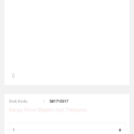
Stok Kodu
581715517
Kargo Ücret Bilgileri İçin Tıklayınız.