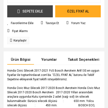
SEPETE EKLE
ÖZEL FİYAT AL
Tavsiye Et
Yorum Yaz
Fiyat Alarmı
Karşılaştır
Ürün Bilgisi
Yorumlar
Taksit Seçenekleri
Honda Civic Silecek 2017-2021 Fc5 Bosch Aerotwin Ar813S en uygun
fiyatlar ile toptanhirdavat.com'da. 'ÖZEL FİYAT AL' butonu ile Teklif
Sepetine ekleyerek fiyat teklifi isteyebilirsiniz.
Honda Civic Muz Silecek 2017-2020 Bosch Aerotwin Honda Civic Muz
Silecek 2017-2020 Bosch Aerotwin 2017-2020 Yılları arasındaki
araçlara uygundur.Kutu içerisinde 2 adet (sağ- sol) ön silecek
bulunmaktadır. Sürücü silecek ölçüsü : 650 mm. Yolcu
silecek ölçüsü : 450 mm. BOSCH ECO,