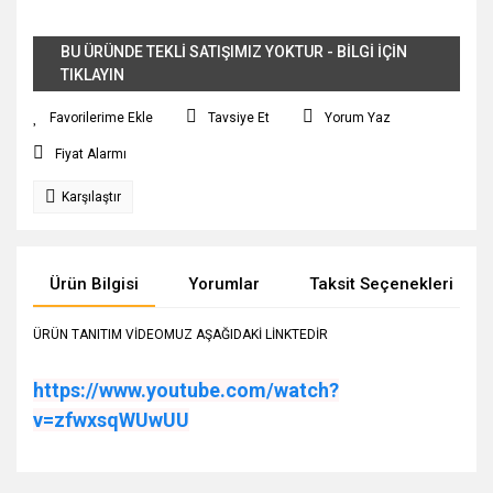
BU ÜRÜNDE TEKLİ SATIŞIMIZ YOKTUR - BİLGİ İÇİN
TIKLAYIN
Tavsiye Et
Yorum Yaz
Fiyat Alarmı
Karşılaştır
Ürün Bilgisi
Yorumlar
Taksit Seçenekleri
ÜRÜN TANITIM VİDEOMUZ AŞAĞIDAKİ LİNKTEDİR
https://www.youtube.com/watch?
v=zfwxsqWUwUU
Bu ürünün fiyat bilgisi, resim, ürün açıklamalarında ve diğer