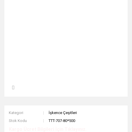
Kategori
İşkence Çeşitleri
Stok Kodu
TTT-707-80*500
Kargo Ücret Bilgileri İçin Tıklayınız.