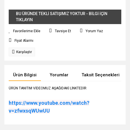
BU ÜRÜNDE TEKLİ SATIŞIMIZ YOKTUR - BİLGİ İÇİN
TIKLAYIN
Tavsiye Et
Yorum Yaz
Fiyat Alarmı
Karşılaştır
Ürün Bilgisi
Yorumlar
Taksit Seçenekleri
ÜRÜN TANITIM VİDEOMUZ AŞAĞIDAKİ LİNKTEDİR
https://www.youtube.com/watch?
v=zfwxsqWUwUU
Bu ürünün fiyat bilgisi, resim, ürün açıklamalarında ve diğer