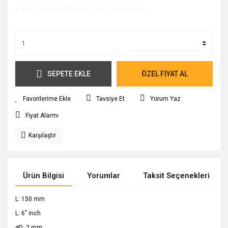
Kargo Ücret Bilgileri İçin Tıklayınız.
SEPETE EKLE
ÖZEL FİYAT AL
Tavsiye Et
Yorum Yaz
Fiyat Alarmı
Karşılaştır
Ürün Bilgisi
Yorumlar
Taksit Seçenekleri
L: 150 mm
L: 6" inch
øD: 2 mm