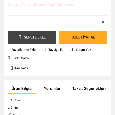
Kargo Ücret Bilgileri İçin Tıklayınız.
SEPETE EKLE
ÖZEL FİYAT AL
Tavsiye Et
Yorum Yaz
Fiyat Alarmı
Karşılaştır
Ürün Bilgisi
Yorumlar
Taksit Seçenekleri
L: 150 mm
L: 6" inch
øD: 8 mm