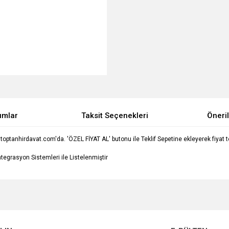
umlar
Taksit Seçenekleri
Öneril
optanhirdavat.com'da. 'ÖZEL FİYAT AL' butonu ile Teklif Sepetine ekleyerek fiyat tekl
egrasyon Sistemleri ile Listelenmiştir
e diğer konularda yetersiz gördüğünüz noktaları öneri formunu kullanarak tarafımı
Bu ürüne ilk yorumu siz yapın!
Ürün hakkında henüz soru sorulmamış.
r.