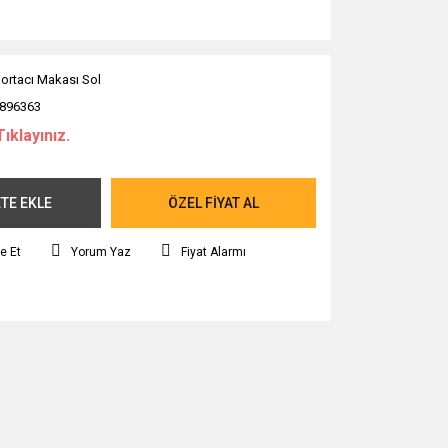
ortacı Makası Sol
896363
Tıklayınız.
TE EKLE
ÖZEL FİYAT AL
e Et
Yorum Yaz
Fiyat Alarmı