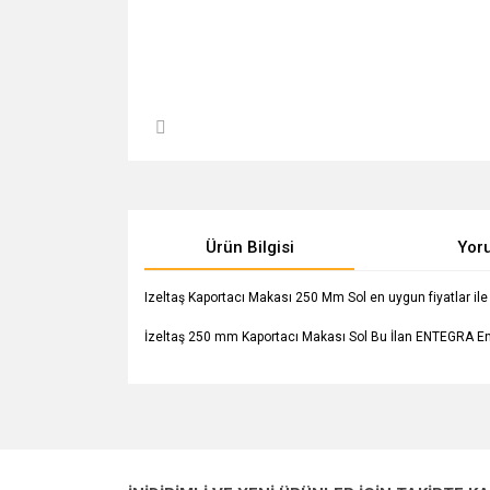
Ürün Bilgisi
Yor
Izeltaş Kaportacı Makası 250 Mm Sol en uygun fiyatlar ile t
İzeltaş 250 mm Kaportacı Makası Sol Bu İlan ENTEGRA Ent
Bu ürünün fiyat bilgisi, resim, ürün açıklamalarında v
Görüş ve önerileriniz için teşekkür ederiz.
Ürün resmi kalitesiz, bozuk veya görüntülenemiyo