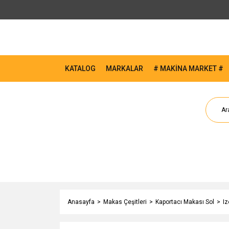
KATALOG
MARKALAR
# MAKİNA MARKET #
Anasayfa
Makas Çeşitleri
Kaportacı Makası Sol
Iz