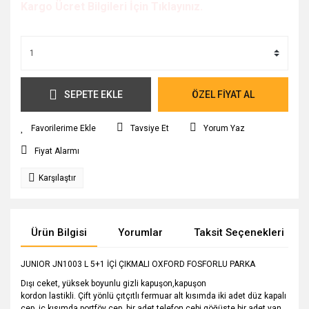
Kargo Ücret Bilgileri İçin Tıklayınız.
SEPETE EKLE
ÖZEL FİYAT AL
Tavsiye Et
Yorum Yaz
Fiyat Alarmı
Karşılaştır
Ürün Bilgisi
Yorumlar
Taksit Seçenekleri
JUNIOR JN1003 L 5+1 İÇİ ÇIKMALI OXFORD FOSFORLU PARKA
Dışı ceket, yüksek boyunlu gizli kapuşon,kapuşon
kordon lastikli. Çift yönlü çıtçıtlı fermuar alt kısımda iki adet düz kapalı
cep, iç kısımda portföy cep, bir adet telefon cebi,göğüste bir adet yan