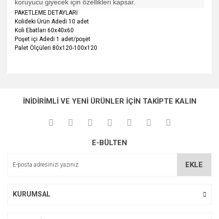
koruyucu giyecek için özellikleri kapsar.
PAKETLEME DETAYLARI
Kolideki Ürün Adedi 10 adet
Koli Ebatları 60x40x60
Poşet içi Adedi 1 adet/poşet
Palet Ölçüleri 80x120-100x120
Bu ürünün fiyat bilgisi, resim, ürün açıklamalarında ve diğer
konularda yetersiz gördüğünüz noktaları öneri formunu
Bu ürüne ilk yorumu siz yapın!
Ürün hakkında henüz soru sorulmamış.
kullanarak tarafımıza iletebilirsiniz.
İNİDİRİMLİ VE YENİ ÜRÜNLER İÇİN TAKİPTE KALIN
Görüş ve önerileriniz için teşekkür ederiz.
Yorum Yaz
Soru Sor
Ürün resmi kalitesiz, bozuk veya görüntülenemiyor.
E-BÜLTEN
Ürün açıklamasında eksik bilgiler bulunuyor.
Ürün bilgilerinde hatalar bulunuyor.
EKLE
Ürün fiyatı diğer sitelerden daha pahalı.
Bu ürüne benzer farklı alternatifler olmalı.
KURUMSAL