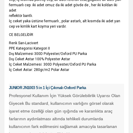
fermuarlı cep. iki adet omuz da iki adet gövde de , her iki koldan iki
adet
reflektör bantlı.
İç ceket yaka üstüne fermuarlı , polar astarlı, alt kısımda iki adet yan
cep ve kimlik kart koyma yeri vardır.
CE BELGELİDİR
Renk Sarı-Lacivert
PPE Kategorisi Kategori II
Dış Malzemesi 300D Polyester/Oxford PU Parka
Dış Ceket Astar 100% Polyester Astar
İç Ceket Malzemesi: 300D Polyester/Oxford PU Parka
İç Ceket Astar: 280gr/m2 Polar Astar
JUNIOR JN1003 5 in 1 İçi Çıkmalı Oxford Parka
Profesyonel Kullanım İçin Yüksek Görülebilirlik Uyarısı Olan
Giyecek Bu standard, kullanıcının varlığını görsel olarak
işaret etme özelliği olan gün ışığında ve karanlıkta araç
farlarının aydınlatması altında tehlikeli durumlarda
kullanıcının fark edilmesini sağlamak amacıyla tasarlanan