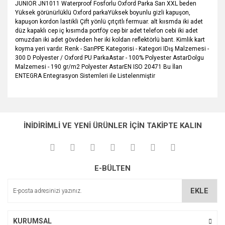
JUNIOR JN1011 Waterproof Fosforlu Oxford Parka Sarı XXL beden
Yüksek görünürlüklü Oxford parkaYüksek boyunlu gizli kapuşon,
kapuşon kordon lastikli Çift yönlü çıtçıtlı fermuar. alt kıısmda iki adet
düz kapaklı cep iç kısımda portföy cep bir adet telefon cebi iki adet
omuzdan iki adet gövdeden her iki koldan reflektörlü bant. Kimlik kart
koyma yeri vardır. Renk - SarıPPE Kategorisi - Kategori IDış Malzemesi -
300 D Polyester / Oxford PU ParkaAstar - 100% Polyester AstarDolgu
Malzemesi - 190 gr/m2 Polyester AstarEN ISO 20471 Bu İlan
ENTEGRA Entegrasyon Sistemleri ile Listelenmiştir
Bu ürünün fiyat bilgisi, resim, ürün açıklamalarında ve diğer
konularda yetersiz gördüğünüz noktaları öneri formunu
Bu ürüne ilk yorumu siz yapın!
Ürün hakkında henüz soru sorulmamış.
kullanarak tarafımıza iletebilirsiniz.
İNİDİRİMLİ VE YENİ ÜRÜNLER İÇİN TAKİPTE KALIN
Görüş ve önerileriniz için teşekkür ederiz.
Yorum Yaz
Soru Sor
Ürün resmi kalitesiz, bozuk veya görüntülenemiyor.
E-BÜLTEN
Ürün açıklamasında eksik bilgiler bulunuyor.
Ürün bilgilerinde hatalar bulunuyor.
EKLE
Ürün fiyatı diğer sitelerden daha pahalı.
Bu ürüne benzer farklı alternatifler olmalı.
KURUMSAL