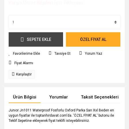
Kargo Ücret Bilgileri İçin Tıklayınız.
SEPETE EKLE
ÖZEL FİYAT AL
Tavsiye Et
Yorum Yaz
Fiyat Alarmı
Karşılaştır
Ürün Bilgisi
Yorumlar
Taksit Seçenekleri
Junıor Jn1011 Waterproof Fosforlu Oxford Parka Sarı Xxl Beden en
uygun fiyatlar ile toptanhirdavat.com'da. 'ÖZEL FİYAT AL' butonu ile
Teklif Sepetine ekleyerek fiyat teklifi isteyebilirsiniz.