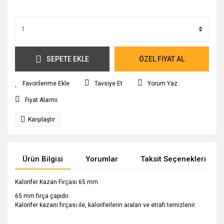
SEPETE EKLE
ÖZEL FİYAT AL
Tavsiye Et
Yorum Yaz
Fiyat Alarmı
Karşılaştır
Ürün Bilgisi
Yorumlar
Taksit Seçenekleri
Kalorifer Kazan Fırçası 65 mm
65 mm fırça çapıdır.
Kalorifer kazanı fırçası ile, kaloriferlerin araları ve etrafı temizlenir.