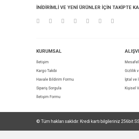
Ürün resmi kalitesiz, bozuk veya görüntülenemiyo
İNİDİRİMLİ VE YENİ ÜRÜNLER İÇİN TAKİPTE K
Ürün açıklamasında eksik bilgiler bulunuyor.
Ürün bilgilerinde hatalar bulunuyor.
Ürün fiyatı diğer sitelerden daha pahalı.
Bu ürüne benzer farklı alternatifler olmalı.
KURUMSAL
ALIŞV
İletişim
Mesafel
Kargo Takibi
Gizlilik 
Havale Bildirim Formu
İptal ve 
Sipariş Sorgula
Kişisel V
İletişim Formu
© Tüm hakları saklıdır. Kredi kartı bilgileriniz 256bit S