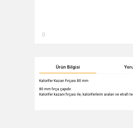
Ürün Bilgisi
Yor
Kalorifer Kazan Fırçası 80 mm
80 mm fırça çapıdır.
Kalorifer kazanı fırçası ile, kaloriferlerin araları ve etrafı t
Bu ürünün fiyat bilgisi, resim, ürün açıklamalarında v
Görüş ve önerileriniz için teşekkür ederiz.