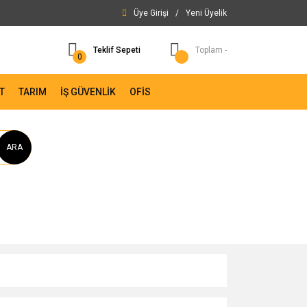
Üye Girişi
/
Yeni Üyelik
Teklif Sepeti
Toplam -
0
T
TARIM
İŞ GÜVENLİK
OFİS
ARA