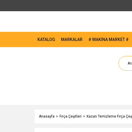
KATALOG
MARKALAR
# MAKİNA MARKET #
Anasayfa
Fırça Çeşitleri
Kazan Temizleme Fırça Çeşi