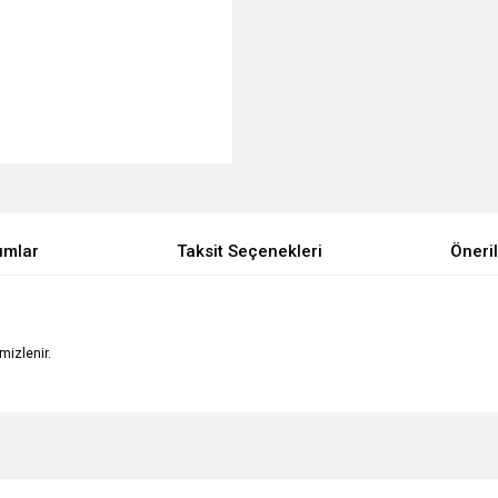
umlar
Taksit Seçenekleri
Öneril
emizlenir.
e diğer konularda yetersiz gördüğünüz noktaları öneri formunu kullanarak tarafımı
Bu ürüne ilk yorumu siz yapın!
Ürün hakkında henüz soru sorulmamış.