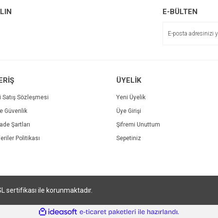
r.
Yorum Yaz
ALIN
E-BÜLTEN
Soru Sor
ERİŞ
ÜYELİK
i Satış Sözleşmesi
Yeni Üyelik
ve Güvenlik
Üye Girişi
Gönder
İade Şartları
Şifremi Unuttum
eriler Politikası
Sepetiniz
SL sertifikası ile korunmaktadır.
ile
ideasoft
e-