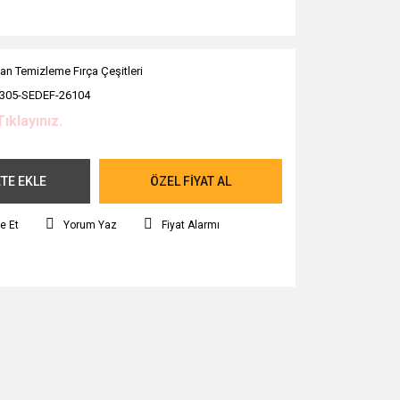
an Temizleme Fırça Çeşitleri
305-SEDEF-26104
Tıklayınız.
TE EKLE
ÖZEL FİYAT AL
e Et
Yorum Yaz
Fiyat Alarmı