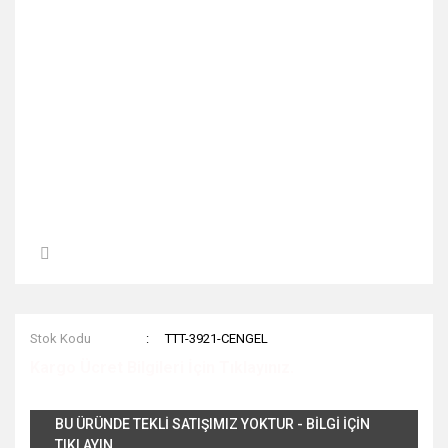
Stok Kodu
TTT-3921-CENGEL
Kargo Ücret Bilgileri İçin Tıklayınız.
BU ÜRÜNDE TEKLİ SATIŞIMIZ YOKTUR - BİLGİ İÇİN
TIKLAYIN