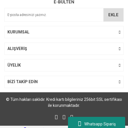
E-BÜLTEN
Ürün açıklamasında eksik bilgiler bulunuyor.
Ürün bilgilerinde hatalar bulunuyor.
EKLE
Ürün fiyatı diğer sitelerden daha pahalı.
Bu ürüne benzer farklı alternatifler olmalı.
KURUMSAL
ALIŞVERİŞ
Gönder
ÜYELİK
BİZİ TAKİP EDİN
© Tüm hakları saklıdır. Kredi kartı bilgileriniz 256bit SSL sertifikası
ile korunmaktadır.
Whatsapp Sipariş