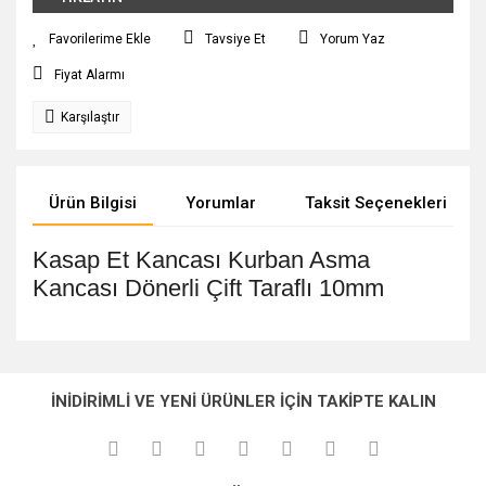
Tavsiye Et
Yorum Yaz
Fiyat Alarmı
Karşılaştır
Ürün Bilgisi
Yorumlar
Taksit Seçenekleri
Kasap Et Kancası Kurban Asma
Kancası Dönerli Çift Taraflı 10mm
Bu ürünün fiyat bilgisi, resim, ürün açıklamalarında ve diğer
konularda yetersiz gördüğünüz noktaları öneri formunu
Bu ürüne ilk yorumu siz yapın!
Ürün hakkında henüz soru sorulmamış.
kullanarak tarafımıza iletebilirsiniz.
İNİDİRİMLİ VE YENİ ÜRÜNLER İÇİN TAKİPTE KALIN
Görüş ve önerileriniz için teşekkür ederiz.
Yorum Yaz
Soru Sor
Ürün resmi kalitesiz, bozuk veya görüntülenemiyor.