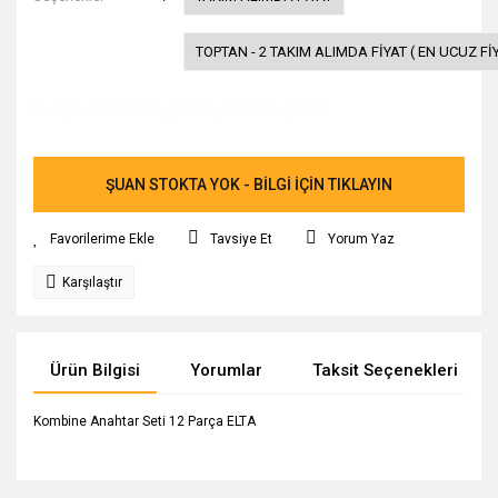
TOPTAN - 2 TAKIM ALIMDA FİYAT ( EN UCUZ Fİ
Kargo Ücret Bilgileri İçin Tıklayınız.
ŞUAN STOKTA YOK - BİLGİ İÇİN TIKLAYIN
Tavsiye Et
Yorum Yaz
Karşılaştır
Ürün Bilgisi
Yorumlar
Taksit Seçenekleri
Kombine Anahtar Seti 12 Parça ELTA
Bu ürünün fiyat bilgisi, resim, ürün açıklamalarında ve diğer