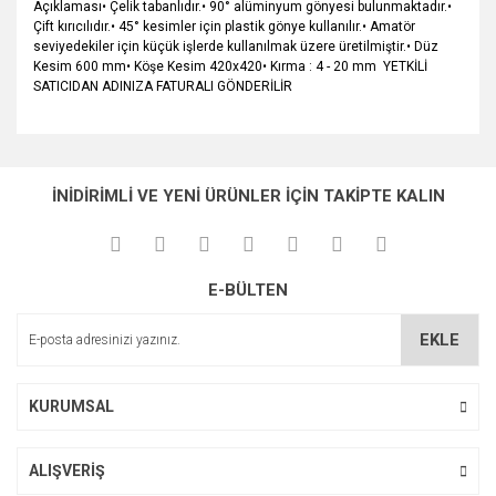
Açıklaması• Çelik tabanlıdır.• 90° alüminyum gönyesi bulunmaktadır.•
Çift kırıcılıdır.• 45° kesimler için plastik gönye kullanılır.• Amatör
seviyedekiler için küçük işlerde kullanılmak üzere üretilmiştir.• Düz
Kesim 600 mm• Köşe Kesim 420x420• Kırma : 4 - 20 mm YETKİLİ
SATICIDAN ADINIZA FATURALI GÖNDERİLİR
Bu ürünün fiyat bilgisi, resim, ürün açıklamalarında ve diğer
konularda yetersiz gördüğünüz noktaları öneri formunu
Bu ürüne ilk yorumu siz yapın!
Ürün hakkında henüz soru sorulmamış.
kullanarak tarafımıza iletebilirsiniz.
İNİDİRİMLİ VE YENİ ÜRÜNLER İÇİN TAKİPTE KALIN
Görüş ve önerileriniz için teşekkür ederiz.
Yorum Yaz
Soru Sor
Ürün resmi kalitesiz, bozuk veya görüntülenemiyor.
E-BÜLTEN
Ürün açıklamasında eksik bilgiler bulunuyor.
Ürün bilgilerinde hatalar bulunuyor.
EKLE
Ürün fiyatı diğer sitelerden daha pahalı.
Bu ürüne benzer farklı alternatifler olmalı.
KURUMSAL
ALIŞVERİŞ