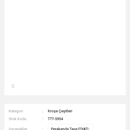
Kategori
Kroşe Çeşitleri
Stok Kodu
TTT-5954
Seçenekler
Perakende Tane FİYATI :