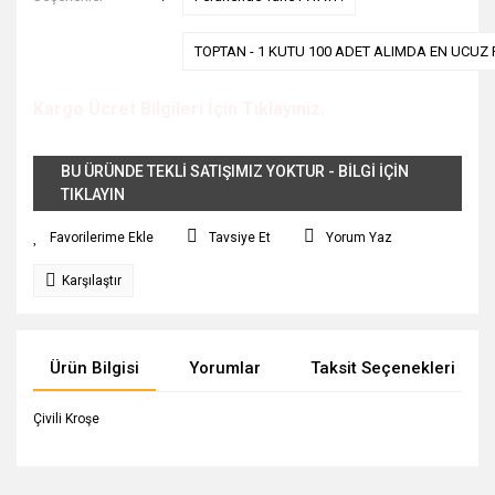
TOPTAN - 1 KUTU 100 ADET ALIMDA EN UCUZ F
Kargo Ücret Bilgileri İçin Tıklayınız.
BU ÜRÜNDE TEKLİ SATIŞIMIZ YOKTUR - BİLGİ İÇİN
TIKLAYIN
Tavsiye Et
Yorum Yaz
Karşılaştır
Ürün Bilgisi
Yorumlar
Taksit Seçenekleri
Çivili Kroşe
Bu ürünün fiyat bilgisi, resim, ürün açıklamalarında ve diğer