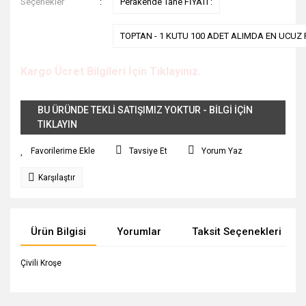
Seçenekler
Perakende Tane FİYATI :
TOPTAN - 1 KUTU 100 ADET ALIMDA EN UCUZ F
Kargo Ücret Bilgileri İçin Tıklayınız.
BU ÜRÜNDE TEKLİ SATIŞIMIZ YOKTUR - BİLGİ İÇİN
TIKLAYIN
Tavsiye Et
Yorum Yaz
Karşılaştır
Ürün Bilgisi
Yorumlar
Taksit Seçenekleri
Çivili Kroşe
Bu ürünün fiyat bilgisi, resim, ürün açıklamalarında ve diğer