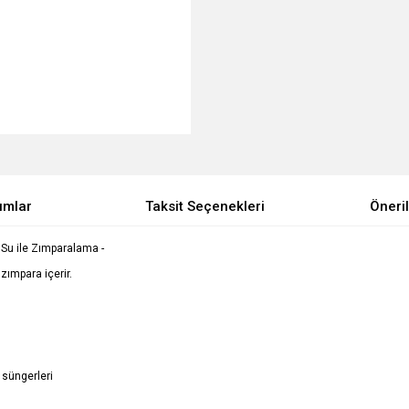
umlar
Taksit Seçenekleri
Öneril
 Su ile Zımparalama -
ımpara içerir.
 süngerleri