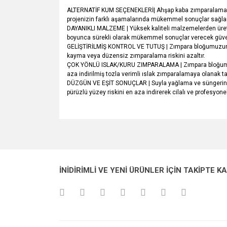
ALTERNATİF KUM SEÇENEKLERİ| Ahşap kaba zımparalama işle
projenizin farklı aşamalarında mükemmel sonuçlar sağlar
DAYANIKLI MALZEME | Yüksek kaliteli malzemelerden üretil
boyunca sürekli olarak mükemmel sonuçlar verecek güvenili
GELİŞTİRİLMİŞ KONTROL VE TUTUŞ | Zımpara bloğumuzun erg
kayma veya düzensiz zımparalama riskini azaltır.
ÇOK YÖNLÜ ISLAK/KURU ZIMPARALAMA | Zımpara bloğumuz he
aza indirilmiş tozla verimli ıslak zımparalamaya olanak ta
DÜZGÜN VE EŞİT SONUÇLAR | Suyla yağlama ve süngerin yü
pürüzlü yüzey riskini en aza indirerek cilalı ve profesyone
Bu ürünün fiyat bilgisi, resim, ürün açıklamalarında v
Görüş ve önerileriniz için teşekkür ederiz.
Ürün resmi kalitesiz, bozuk veya görüntülenemiyo
İNİDİRİMLİ VE YENİ ÜRÜNLER İÇİN TAKİPTE K
Ürün açıklamasında eksik bilgiler bulunuyor.
Ürün bilgilerinde hatalar bulunuyor.
Ürün fiyatı diğer sitelerden daha pahalı.
Bu ürüne benzer farklı alternatifler olmalı.