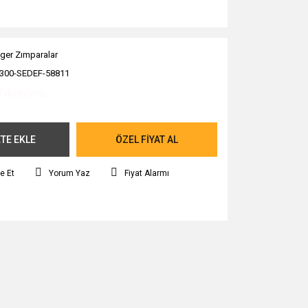
ger Zımparalar
300-SEDEF-58811
Tıklayınız.
TE EKLE
ÖZEL FİYAT AL
e Et
Yorum Yaz
Fiyat Alarmı