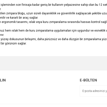
minden son finisaja kadar geniş bir kullanım yelpazesine sahip olan bu 12 set, 
.
en zımpara bloğu, uzun süreli dayanıklılık ve güvenilirlik sağlayacak şekilde uzu
r ve kararlı bir araç sağlar.
onomik tasarımı, ıslak veya kuru zımparalama sırasında hassas kontrol sağlayan 
m ıslak hem de kuru zımparalama uygulamaları için uygundur ve esneklik ve rah
nır.
zey dokusunun birleşimi, daha pürüzsüz ve daha düzgün bir zımparalama yüzeyi
l bir görünüm sağlar.
e diğer konularda yetersiz gördüğünüz noktaları öneri formunu kullanarak tarafımı
Bu ürüne ilk yorumu siz yapın!
Ürün hakkında henüz soru sorulmamış.
r.
Yorum Yaz
ALIN
E-BÜLTEN
Soru Sor