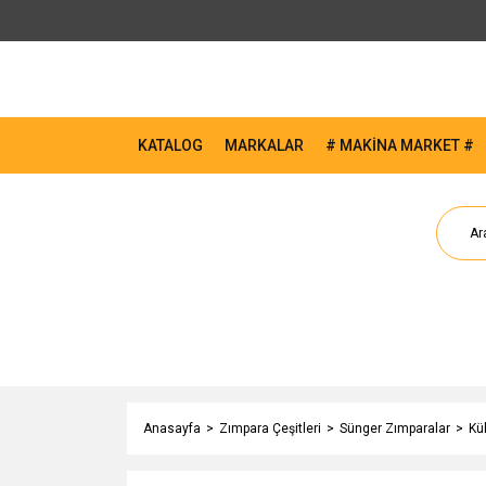
KATALOG
MARKALAR
# MAKİNA MARKET #
Anasayfa
Zımpara Çeşitleri
Sünger Zımparalar
Kü