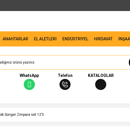
ANAHTARLAR
EL ALETLERİ
ENDÜSTRİYEL
HIRDAVAT
İNŞAA
WhatsApp
Telefon
KATALOGLAR
bik Sünger Zımpara set 12'li