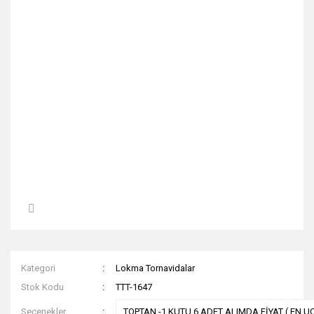
Kategori
Lokma Tornavidalar
Stok Kodu
TTT-1647
Seçenekler
TOPTAN -1 KUTU 6 ADET ALIMDA FİYAT ( EN UC