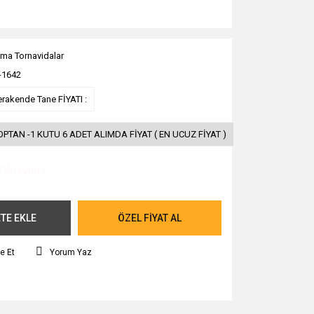
ma Tornavidalar
-1642
erakende Tane FİYATI :
OPTAN -1 KUTU 6 ADET ALIMDA FİYAT ( EN UCUZ FİYAT )
Tıklayınız.
TE EKLE
ÖZEL FİYAT AL
e Et
Yorum Yaz