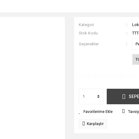
Kategori
Lok
Stok Kodu
TTT
Seçenekler
P
T
Kargo Ücret Bilgileri İçin 
SEPE
Tavsiy
Karşılaştır