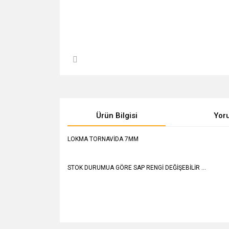
Ürün Bilgisi
Yor
LOKMA TORNAVİDA 7MM
STOK DURUMUA GÖRE SAP RENGİ DEĞİŞEBİLİR ...
Bu ürünün fiyat bilgisi, resim, ürün açıklamalarında v