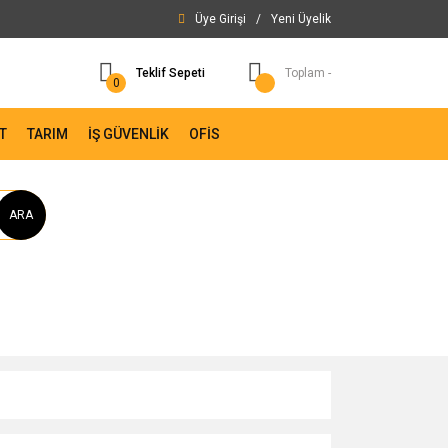
Üye Girişi
/
Yeni Üyelik
Teklif Sepeti
Toplam -
0
T
TARIM
İŞ GÜVENLİK
OFİS
ARA