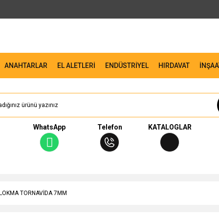
ANAHTARLAR
EL ALETLERİ
ENDÜSTRİYEL
HIRDAVAT
İNŞAA
WhatsApp
Telefon
KATALOGLAR
LOKMA TORNAVİDA 7MM