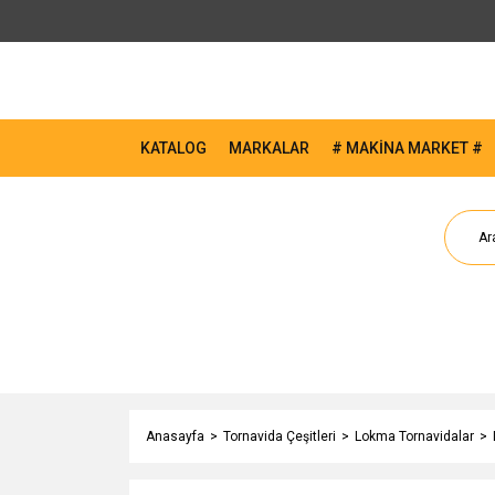
KATALOG
MARKALAR
# MAKİNA MARKET #
Anasayfa
Tornavida Çeşitleri
Lokma Tornavidalar