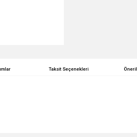
umlar
Taksit Seçenekleri
Öneril
e diğer konularda yetersiz gördüğünüz noktaları öneri formunu kullanarak tarafımı