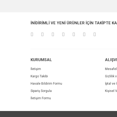
Görüş ve önerileriniz için teşekkür ederiz.
Ürün resmi kalitesiz, bozuk veya görüntülenemiyo
İNİDİRİMLİ VE YENİ ÜRÜNLER İÇİN TAKİPTE K
Ürün açıklamasında eksik bilgiler bulunuyor.
Ürün bilgilerinde hatalar bulunuyor.
Ürün fiyatı diğer sitelerden daha pahalı.
Bu ürüne benzer farklı alternatifler olmalı.
KURUMSAL
ALIŞV
İletişim
Mesafel
Kargo Takibi
Gizlilik 
Havale Bildirim Formu
İptal ve 
Sipariş Sorgula
Kişisel V
İletişim Formu