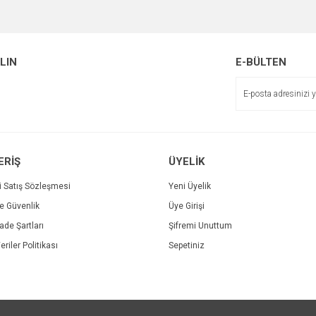
Bu ürüne ilk yorumu siz yapın!
Ürün hakkında henüz soru sorulmamış.
r.
Yorum Yaz
ALIN
E-BÜLTEN
Soru Sor
ERİŞ
ÜYELİK
i Satış Sözleşmesi
Yeni Üyelik
ve Güvenlik
Üye Girişi
Gönder
İade Şartları
Şifremi Unuttum
eriler Politikası
Sepetiniz