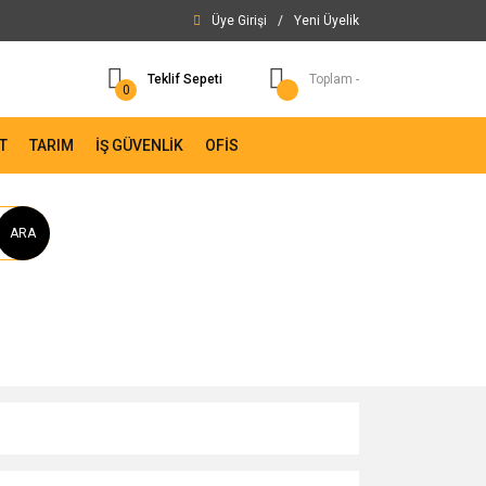
Üye Girişi
/
Yeni Üyelik
Teklif Sepeti
Toplam -
0
T
TARIM
İŞ GÜVENLİK
OFİS
ARA