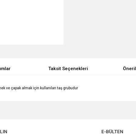
umlar
Taksit Seçenekleri
Öneril
ek ve çapak almak için kullanılan taş grubudur
e diğer konularda yetersiz gördüğünüz noktaları öneri formunu kullanarak tarafımı
Bu ürüne ilk yorumu siz yapın!
Ürün hakkında henüz soru sorulmamış.
r.
Yorum Yaz
ALIN
E-BÜLTEN
Soru Sor