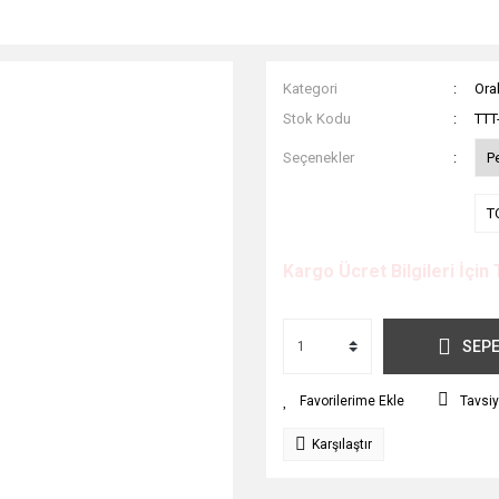
Kategori
Orak
Stok Kodu
TTT
Seçenekler
P
T
Kargo Ücret Bilgileri İçin 
SEPE
Tavsiy
Karşılaştır