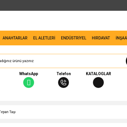
ANAHTARLAR
EL ALETLERİ
ENDÜSTRİYEL
HIRDAVAT
İNŞAA
WhatsApp
Telefon
KATALOGLAR
Tırpan Taşı