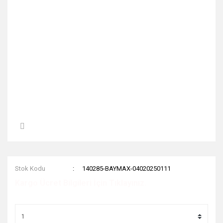
Stok Kodu
140285-BAYMAX-04020250111
Kargo Ücret Bilgileri İçin Tıklayınız.