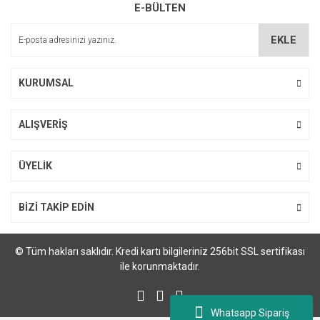
E-BÜLTEN
Ürün açıklamasında eksik bilgiler bulunuyor.
Ürün bilgilerinde hatalar bulunuyor.
EKLE
Ürün fiyatı diğer sitelerden daha pahalı.
Bu ürüne benzer farklı alternatifler olmalı.
KURUMSAL
ALIŞVERİŞ
Gönder
ÜYELİK
BİZİ TAKİP EDİN
© Tüm hakları saklıdır. Kredi kartı bilgileriniz 256bit SSL sertifikası
ile korunmaktadır.
Whatsapp Sipariş