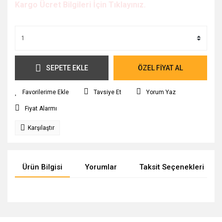
Kargo Ücret Bilgileri İçin Tıklayınız.
SEPETE EKLE
ÖZEL FİYAT AL
Tavsiye Et
Yorum Yaz
Fiyat Alarmı
Karşılaştır
Ürün Bilgisi
Yorumlar
Taksit Seçenekleri
Bu ürünün fiyat bilgisi, resim, ürün açıklamalarında ve diğer
konularda yetersiz gördüğünüz noktaları öneri formunu
Bu ürüne ilk yorumu siz yapın!