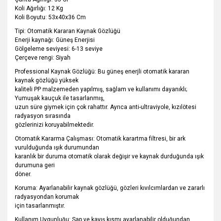
Koli Ağırlığı: 12 Kg
Koli Boyutu: 53x40x36 Cm
Tipi: Otomatik Kararan Kaynak Gözlüğü
Enerji kaynağı: Güneş Enerjisi
Gölgeleme seviyesi: 6-13 seviye
Çerçeve rengi: Siyah
Professional Kaynak Gözlüğü: Bu güneş enerjli otomatik kararan
kaynak gözlüğü yüksek
kaliteli PP malzemeden yapılmış, sağlam ve kullanımı dayanıklı;
Yumuşak kauçuk ile tasarlanmış,
uzun süre giymek için çok rahattır. Ayrıca anti-ultraviyole, kızılötesi
radyasyon sırasında
gözlerinizi koruyabilmektedir.
Otomatik Kararma Çalışması: Otomatik karartma filtresi, bir ark
vurulduğunda ışık durumundan
karanlık bir duruma otomatik olarak değişir ve kaynak durduğunda ışık
durumuna geri
döner.
Koruma: Ayarlanabilir kaynak gözlüğü, gözleri kıvılcımlardan ve zararlı
radyasyondan korumak
için tasarlanmıştır.
Kullanım Uygunluğu: Sap ve kayış kısmı ayarlanabilir olduğundan