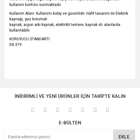
kullanım konforu sunmaktadır.
Kullanım Alanı: Kullanımı kolay ve güvenlidir. Hafif tasarımı ile Elektrik
kaynağı, gaz korumalı
kaynak, argon arkı kaynak, elektrikli testere, kaynak vb. alanlarda
kullanılabilir.
KORUYUCU STANDARTI
EN 379
Bu ürünün fiyat bilgisi, resim, ürün açıklamalarında ve diğer
konularda yetersiz gördüğünüz noktaları öneri formunu
Bu ürüne ilk yorumu siz yapın!
Ürün hakkında henüz soru sorulmamış.
kullanarak tarafımıza iletebilirsiniz.
İNİDİRİMLİ VE YENİ ÜRÜNLER İÇİN TAKİPTE KALIN
Görüş ve önerileriniz için teşekkür ederiz.
Yorum Yaz
Soru Sor
Ürün resmi kalitesiz, bozuk veya görüntülenemiyor.
E-BÜLTEN
Ürün açıklamasında eksik bilgiler bulunuyor.
Ürün bilgilerinde hatalar bulunuyor.
EKLE