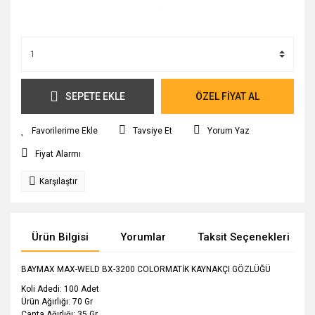
Kargo Ücret Bilgileri İçin Tıklayınız.
SEPETE EKLE
ÖZEL FİYAT AL
Tavsiye Et
Yorum Yaz
Fiyat Alarmı
Karşılaştır
Ürün Bilgisi
Yorumlar
Taksit Seçenekleri
BAYMAX MAX-WELD BX-3200 COLORMATİK KAYNAKÇI GÖZLÜĞÜ
Koli Adedi: 100 Adet
Ürün Ağırlığı: 70 Gr
Çanta Ağırlığı: 35 Gr