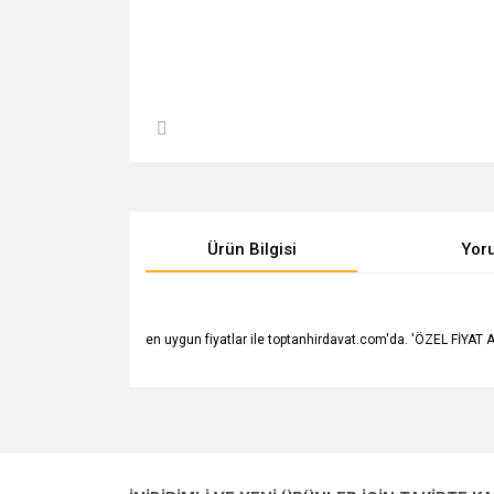
Ürün Bilgisi
Yor
en uygun fiyatlar ile toptanhirdavat.com'da. 'ÖZEL FİYAT AL' 
Bu ürünün fiyat bilgisi, resim, ürün açıklamalarında v
Görüş ve önerileriniz için teşekkür ederiz.
Ürün resmi kalitesiz, bozuk veya görüntülenemiyo