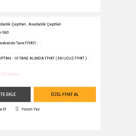
danlık Çeşitleri
,
Avadanlık Çeşitleri
-560
erakende Tane FİYATI :
OPTAN - 10 TANE ALIMDA FİYAT ( EN UCUZ FİYAT )
Tıklayınız.
TE EKLE
ÖZEL FİYAT AL
e Et
Yorum Yaz