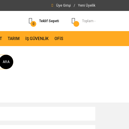
Üye Girişi
/
Yeni Üyelik
Teklif Sepeti
Toplam -
0
T
TARIM
İŞ GÜVENLİK
OFİS
ARA