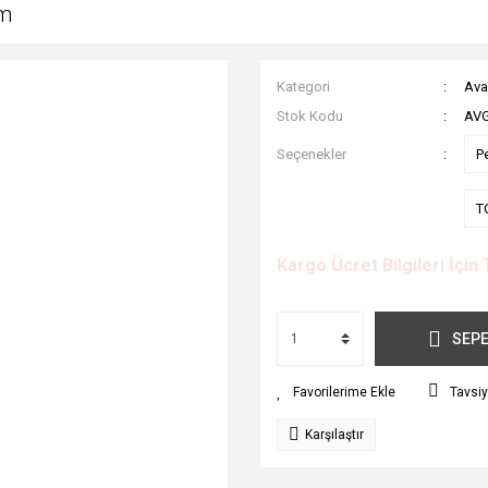
cm
Kategori
Ava
Stok Kodu
AVG
Seçenekler
P
T
Kargo Ücret Bilgileri İçin 
SEPE
Tavsiy
Karşılaştır