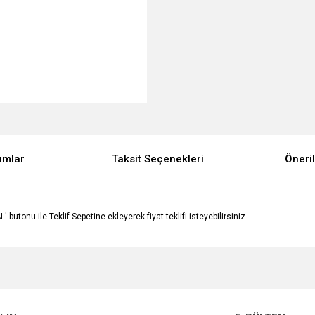
umlar
Taksit Seçenekleri
Öneril
butonu ile Teklif Sepetine ekleyerek fiyat teklifi isteyebilirsiniz.
e diğer konularda yetersiz gördüğünüz noktaları öneri formunu kullanarak tarafımı
Bu ürüne ilk yorumu siz yapın!
Ürün hakkında henüz soru sorulmamış.
r.