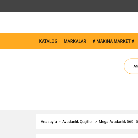
KATALOG
MARKALAR
# MAKİNA MARKET #
Anasayfa
Avadanlık Çeşitleri
Mega Avadanlık 560 -