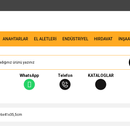
ANAHTARLAR
EL ALETLERİ
ENDÜSTRİYEL
HIRDAVAT
İNŞAA
WhatsApp
Telefon
KATALOGLAR
 56x41x35,5cm