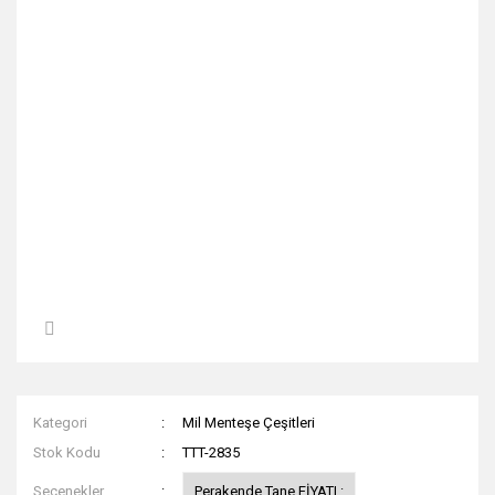
Kategori
Mil Menteşe Çeşitleri
Stok Kodu
TTT-2835
Seçenekler
Perakende Tane FİYATI :