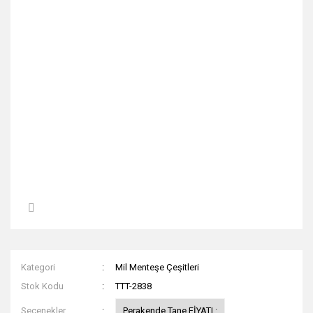
Kategori
Mil Menteşe Çeşitleri
Stok Kodu
TTT-2838
Seçenekler
Perakende Tane FİYATI :