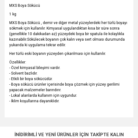
MXS Boya Sökücü
1 kg
MXS Boya Sökücü , demir ve diğer metal yüzeylerdeki her türlü boyayı
sökmek için kullanılır. Kimyasal uygulandıktan kısa bir süre sonra
(genellikle 10 dakikadan az) yüzeydeki boya bir spatula ile kolaylıkla
kazınabilir.Sökülecek boyanın çok kalın veya sert olması durumunda
yukarıda ki uygulama tekrar edilir.
Her türlü eski boyanın yüzeyden çıkarılması için kullanılır.
Özellikler:
- Özel kimyasal bileşimi vardır.
- Solvent bazlıdır.
- Etkili bir boya sökücüdür.
- Boya sökücü ürünler içerisinde boya çözmek için yüzey gerilimi
yapacak malzemeler barındırır.
- Lokal alanlarda kullanım için uygundur.
- İklim koşullarına dayanıklıdır.
Bu ürünün fiyat bilgisi, resim, ürün açıklamalarında ve diğer
konularda yetersiz gördüğünüz noktaları öneri formunu
Bu ürüne ilk yorumu siz yapın!
Ürün hakkında henüz soru sorulmamış.
kullanarak tarafımıza iletebilirsiniz.
İNİDİRİMLİ VE YENİ ÜRÜNLER İÇİN TAKİPTE KALIN
Görüş ve önerileriniz için teşekkür ederiz.