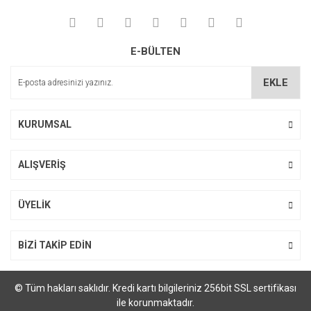
Yorum Yaz
Soru Sor
Ürün resmi kalitesiz, bozuk veya görüntülenemiyor.
E-BÜLTEN
Ürün açıklamasında eksik bilgiler bulunuyor.
Ürün bilgilerinde hatalar bulunuyor.
EKLE
Ürün fiyatı diğer sitelerden daha pahalı.
Bu ürüne benzer farklı alternatifler olmalı.
KURUMSAL
ALIŞVERİŞ
Gönder
ÜYELİK
BİZİ TAKİP EDİN
© Tüm hakları saklıdır. Kredi kartı bilgileriniz 256bit SSL sertifikası
ile korunmaktadır.