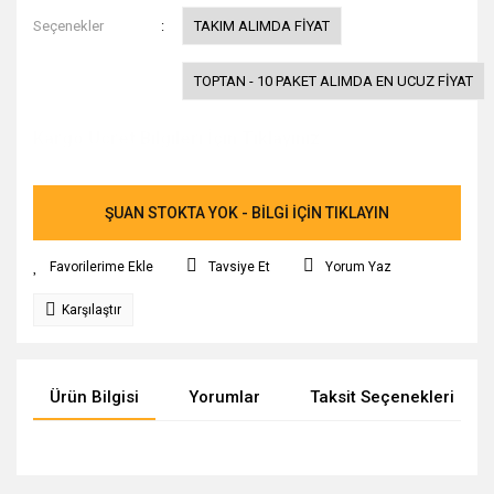
Seçenekler
TAKIM ALIMDA FİYAT
TOPTAN - 10 PAKET ALIMDA EN UCUZ FİYAT
Kargo Ücret Bilgileri İçin Tıklayınız.
ŞUAN STOKTA YOK - BİLGİ İÇİN TIKLAYIN
Tavsiye Et
Yorum Yaz
Karşılaştır
Ürün Bilgisi
Yorumlar
Taksit Seçenekleri
Bu ürünün fiyat bilgisi, resim, ürün açıklamalarında ve diğer