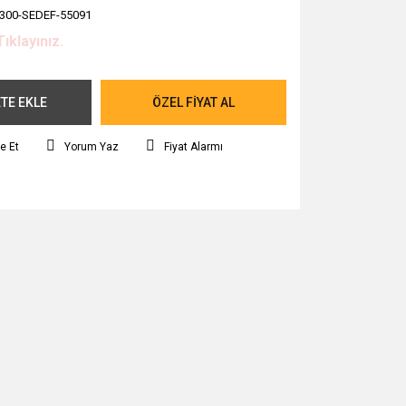
300-SEDEF-55091
Tıklayınız.
TE EKLE
ÖZEL FİYAT AL
e Et
Yorum Yaz
Fiyat Alarmı