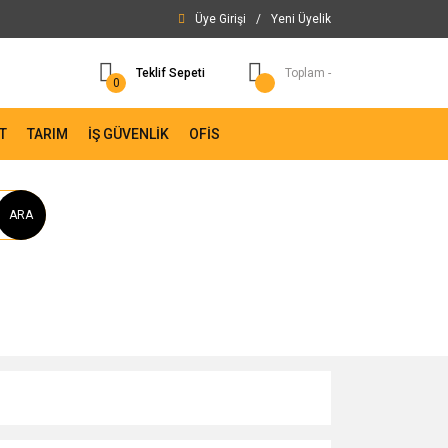
Üye Girişi
/
Yeni Üyelik
Teklif Sepeti
Toplam -
0
T
TARIM
İŞ GÜVENLİK
OFİS
ARA