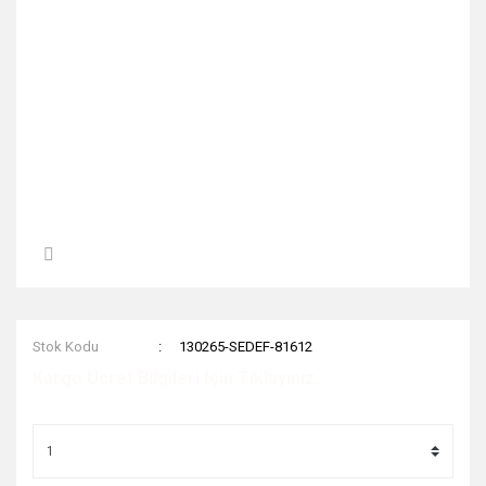
Stok Kodu
130265-SEDEF-81612
Kargo Ücret Bilgileri İçin Tıklayınız.